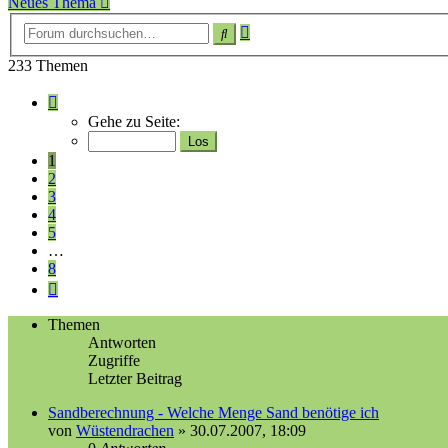
Neues Thema
Erweiterte
Suche
Suche
233 Themen
Seite
1
Gehe zu Seite:
von
8
1
2
3
4
5
…
8
Nächste
Themen
Antworten
Zugriffe
Letzter Beitrag
Sandberechnung - Welche Menge Sand benötige ich
von
Wüstendrachen
»
30.07.2007, 18:09