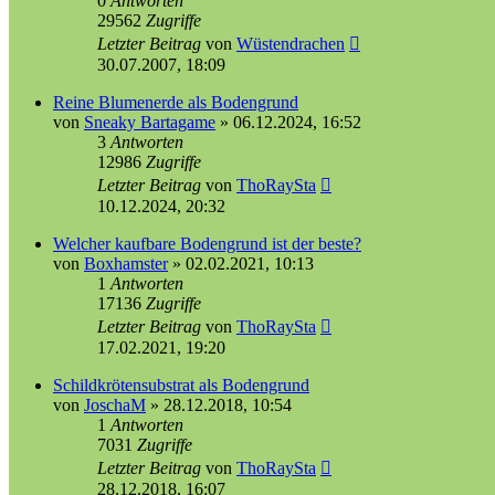
0
Antworten
29562
Zugriffe
Letzter Beitrag
von
Wüstendrachen
30.07.2007, 18:09
Reine Blumenerde als Bodengrund
von
Sneaky Bartagame
»
06.12.2024, 16:52
3
Antworten
12986
Zugriffe
Letzter Beitrag
von
ThoRaySta
10.12.2024, 20:32
Welcher kaufbare Bodengrund ist der beste?
von
Boxhamster
»
02.02.2021, 10:13
1
Antworten
17136
Zugriffe
Letzter Beitrag
von
ThoRaySta
17.02.2021, 19:20
Schildkrötensubstrat als Bodengrund
von
JoschaM
»
28.12.2018, 10:54
1
Antworten
7031
Zugriffe
Letzter Beitrag
von
ThoRaySta
28.12.2018, 16:07