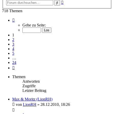
Erweiterte
Suche
Suche
718 Themen
Seite
1
Gehe zu Seite:
von
24
1
2
3
4
5
…
24
Nächste
Themen
Antworten
Zugriffe
Letzter Beitrag
Max & Moritz (LionRH)
von
LionRH
»
28.12.2010, 18:26