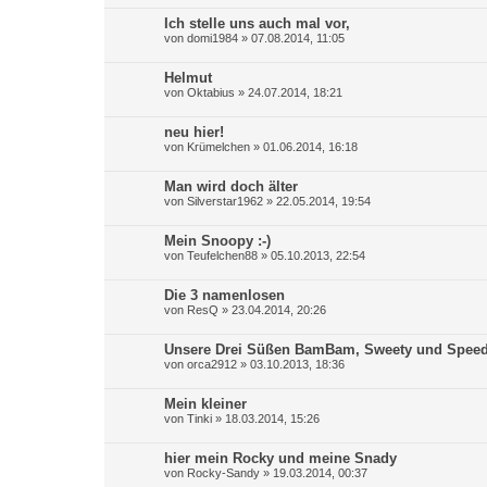
Ich stelle uns auch mal vor,
von
domi1984
»
07.08.2014, 11:05
Helmut
von
Oktabius
»
24.07.2014, 18:21
neu hier!
von
Krümelchen
»
01.06.2014, 16:18
Man wird doch älter
von
Silverstar1962
»
22.05.2014, 19:54
Mein Snoopy :-)
von
Teufelchen88
»
05.10.2013, 22:54
Die 3 namenlosen
von
ResQ
»
23.04.2014, 20:26
Unsere Drei Süßen BamBam, Sweety und Spee
von
orca2912
»
03.10.2013, 18:36
Mein kleiner
von
Tinki
»
18.03.2014, 15:26
hier mein Rocky und meine Snady
von
Rocky-Sandy
»
19.03.2014, 00:37