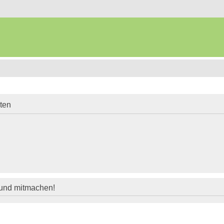
iten
 und mitmachen!