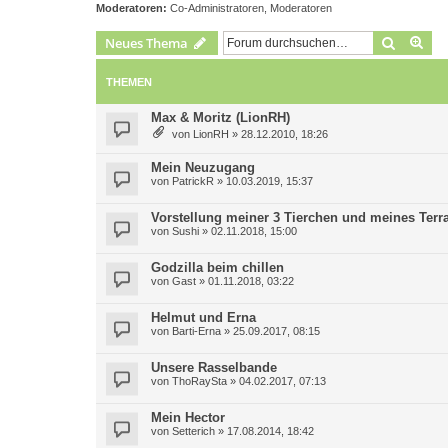
Moderatoren:
Co-Administratoren
,
Moderatoren
Suche
Erw
Neues Thema
THEMEN
Max & Moritz (LionRH)
von
LionRH
»
28.12.2010, 18:26
Mein Neuzugang
von
PatrickR
»
10.03.2019, 15:37
Vorstellung meiner 3 Tierchen und meines Terras
von
Sushi
»
02.11.2018, 15:00
Godzilla beim chillen
von
Gast
»
01.11.2018, 03:22
Helmut und Erna
von
Barti-Erna
»
25.09.2017, 08:15
Unsere Rasselbande
von
ThoRaySta
»
04.02.2017, 07:13
Mein Hector
von
Setterich
»
17.08.2014, 18:42