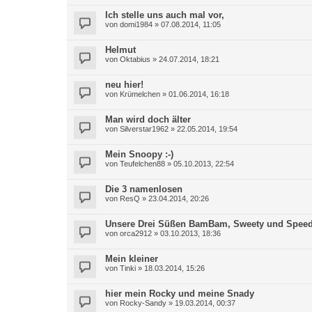
Ich stelle uns auch mal vor,
von
domi1984
»
07.08.2014, 11:05
Helmut
von
Oktabius
»
24.07.2014, 18:21
neu hier!
von
Krümelchen
»
01.06.2014, 16:18
Man wird doch älter
von
Silverstar1962
»
22.05.2014, 19:54
Mein Snoopy :-)
von
Teufelchen88
»
05.10.2013, 22:54
Die 3 namenlosen
von
ResQ
»
23.04.2014, 20:26
Unsere Drei Süßen BamBam, Sweety und Spee
von
orca2912
»
03.10.2013, 18:36
Mein kleiner
von
Tinki
»
18.03.2014, 15:26
hier mein Rocky und meine Snady
von
Rocky-Sandy
»
19.03.2014, 00:37