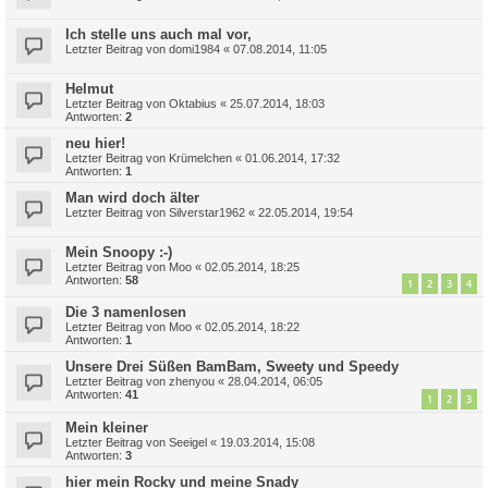
Ich stelle uns auch mal vor,
Letzter Beitrag von
domi1984
«
07.08.2014, 11:05
Helmut
Letzter Beitrag von
Oktabius
«
25.07.2014, 18:03
Antworten:
2
neu hier!
Letzter Beitrag von
Krümelchen
«
01.06.2014, 17:32
Antworten:
1
Man wird doch älter
Letzter Beitrag von
Silverstar1962
«
22.05.2014, 19:54
Mein Snoopy :-)
Letzter Beitrag von
Moo
«
02.05.2014, 18:25
Antworten:
58
1
2
3
4
Die 3 namenlosen
Letzter Beitrag von
Moo
«
02.05.2014, 18:22
Antworten:
1
Unsere Drei Süßen BamBam, Sweety und Speedy
Letzter Beitrag von
zhenyou
«
28.04.2014, 06:05
Antworten:
41
1
2
3
Mein kleiner
Letzter Beitrag von
Seeigel
«
19.03.2014, 15:08
Antworten:
3
hier mein Rocky und meine Snady