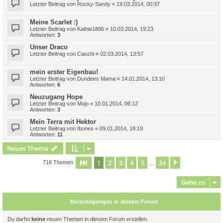
Letzter Beitrag von
Rocky-Sandy
«
19.03.2014, 00:37
Meine Scarlet :)
Letzter Beitrag von
Kathie1806
«
10.03.2014, 19:23
Antworten:
3
Unser Draco
Letzter Beitrag von
Caschi
«
02.03.2014, 13:57
mein erster Eigenbau!
Letzter Beitrag von
Dundees Mama
«
14.01.2014, 13:10
Antworten:
6
Neuzugang Hope
Letzter Beitrag von
Mojo
«
10.01.2014, 06:12
Antworten:
3
Mein Terra mit Hektor
Letzter Beitrag von
Ibones
«
09.01.2014, 18:19
Antworten:
11
Neues Thema
1
2
3
4
5
24
Seite
1
von
24
Nächste
718 Themen
…
Gehe zu
Berechtigungen in diesem Forum
Du darfst
keine
neuen Themen in diesem Forum erstellen.