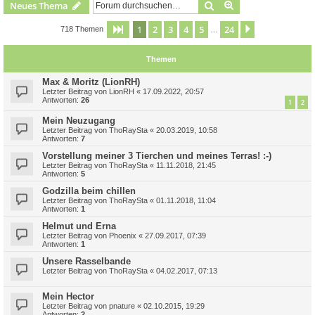
Suche
Erweiterte Suche
Neues Thema
1
2
3
4
5
24
Seite
1
von
24
Nächste
718 Themen
…
Themen
Max & Moritz (LionRH)
Letzter Beitrag von
LionRH
«
17.09.2022, 20:57
Antworten:
26
1
2
Mein Neuzugang
Letzter Beitrag von
ThoRaySta
«
20.03.2019, 10:58
Antworten:
7
Vorstellung meiner 3 Tierchen und meines Terras! :-)
Letzter Beitrag von
ThoRaySta
«
11.11.2018, 21:45
Antworten:
5
Godzilla beim chillen
Letzter Beitrag von
ThoRaySta
«
01.11.2018, 11:04
Antworten:
1
Helmut und Erna
Letzter Beitrag von
Phoenix
«
27.09.2017, 07:39
Antworten:
1
Unsere Rasselbande
Letzter Beitrag von
ThoRaySta
«
04.02.2017, 07:13
Mein Hector
Letzter Beitrag von
pnature
«
02.10.2015, 19:29
Antworten:
2