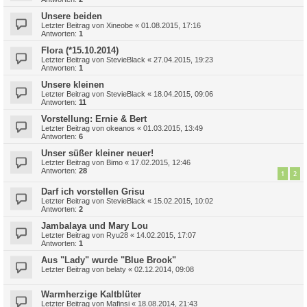
Unsere beiden
Letzter Beitrag von
Xineobe
«
01.08.2015, 17:16
Antworten:
1
Flora (*15.10.2014)
Letzter Beitrag von
StevieBlack
«
27.04.2015, 19:23
Antworten:
1
Unsere kleinen
Letzter Beitrag von
StevieBlack
«
18.04.2015, 09:06
Antworten:
11
Vorstellung: Ernie & Bert
Letzter Beitrag von
okeanos
«
01.03.2015, 13:49
Antworten:
6
Unser süßer kleiner neuer!
Letzter Beitrag von
Bimo
«
17.02.2015, 12:46
Antworten:
28
1
2
Darf ich vorstellen Grisu
Letzter Beitrag von
StevieBlack
«
15.02.2015, 10:02
Antworten:
2
Jambalaya und Mary Lou
Letzter Beitrag von
Ryu28
«
14.02.2015, 17:07
Antworten:
1
Aus "Lady" wurde "Blue Brook"
Letzter Beitrag von
belaty
«
02.12.2014, 09:08
Warmherzige Kaltblüter
Letzter Beitrag von
Mafinsi
«
18.08.2014, 21:43