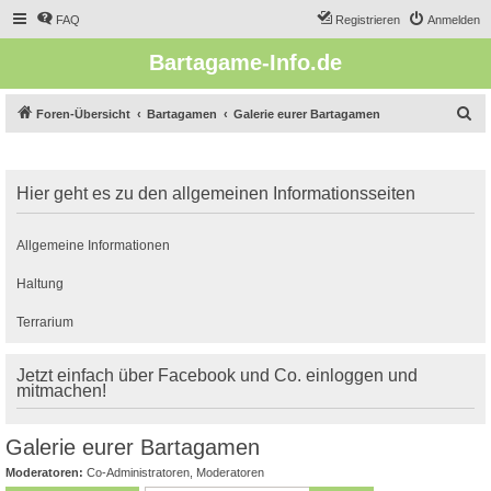
FAQ
Registrieren
Anmelden
Bartagame-Info.de
S
Foren-Übersicht
Bartagamen
Galerie eurer Bartagamen
u
c
Hier geht es zu den allgemeinen Informationsseiten
h
e
Allgemeine Informationen
Haltung
Terrarium
Jetzt einfach über Facebook und Co. einloggen und
mitmachen!
Galerie eurer Bartagamen
Moderatoren:
Co-Administratoren
,
Moderatoren