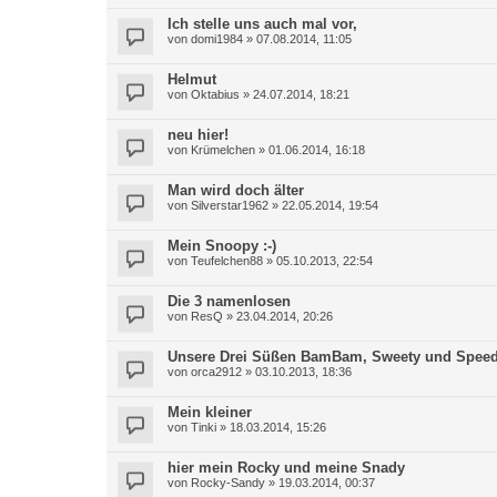
Ich stelle uns auch mal vor,
von
domi1984
»
07.08.2014, 11:05
Helmut
von
Oktabius
»
24.07.2014, 18:21
neu hier!
von
Krümelchen
»
01.06.2014, 16:18
Man wird doch älter
von
Silverstar1962
»
22.05.2014, 19:54
Mein Snoopy :-)
von
Teufelchen88
»
05.10.2013, 22:54
Die 3 namenlosen
von
ResQ
»
23.04.2014, 20:26
Unsere Drei Süßen BamBam, Sweety und Spee
von
orca2912
»
03.10.2013, 18:36
Mein kleiner
von
Tinki
»
18.03.2014, 15:26
hier mein Rocky und meine Snady
von
Rocky-Sandy
»
19.03.2014, 00:37