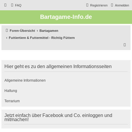
FAQ
Registrieren
Anmelden
Bartagame-Info.de
Foren-Übersicht
Bartagamen
Futtiertiere & Futtermittel - Richtig Füttern
S
u
c
Hier geht es zu den allgemeinen Informationsseiten
h
e
Allgemeine Informationen
Haltung
Terrarium
Jetzt einfach über Facebook und Co. einloggen und
mitmachen!