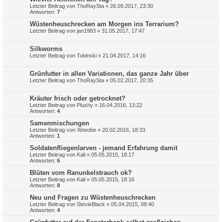
Letzter Beitrag von
ThoRaySta
«
26.09.2017, 23:30
Antworten:
7
Wüstenheuschrecken am Morgen ins Terrarium?
Letzter Beitrag von
jan1983
«
31.05.2017, 17:47
Silkworms
Letzter Beitrag von
Tobinski
«
21.04.2017, 14:16
Grünfutter in allen Variationen, das ganze Jahr über
Letzter Beitrag von
ThoRaySta
«
05.02.2017, 20:35
Kräuter frisch oder getrocknet?
Letzter Beitrag von
Plushy
«
16.04.2016, 13:22
Antworten:
4
Samenmischungen
Letzter Beitrag von
Xineobe
«
20.02.2016, 18:33
Antworten:
1
Soldatenfliegenlarven - jemand Erfahrung damit
Letzter Beitrag von
Kali
«
05.05.2015, 18:17
Antworten:
6
Blüten vom Ranunkelstrauch ok?
Letzter Beitrag von
Kali
«
05.05.2015, 18:16
Antworten:
8
Neu und Fragen zu Wüstenheuschrecken
Letzter Beitrag von
StevieBlack
«
05.04.2015, 08:40
Antworten:
4