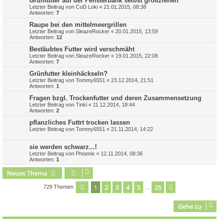
Grünfutter auf der Fensterbank selbst großziehen
Letzter Beitrag von
CoD Loki
«
21.01.2015, 08:38
Antworten:
7
Raupe bei den mittelmeergrillen
Letzter Beitrag von
SleazeRocker
«
20.01.2015, 13:59
Antworten:
12
Bestäubtes Futter wird verschmäht
Letzter Beitrag von
SleazeRocker
«
19.01.2015, 22:08
Antworten:
7
Grünfutter kleinhäckseln?
Letzter Beitrag von
Tommy6551
«
23.12.2014, 21:51
Antworten:
1
Fragen bzgl. Trockenfutter und deren Zusammensetzung
Letzter Beitrag von
Tinki
«
11.12.2014, 18:44
Antworten:
2
pflanzliches Futtrt trocken lassen
Letzter Beitrag von
Tommy6551
«
21.11.2014, 14:22
sie werden schwarz...!
Letzter Beitrag von
Phoenix
«
12.11.2014, 08:36
Antworten:
1
Neues Thema
1
2
3
4
5
25
Seite
1
von
25
Nächste
729 Themen
…
Gehe zu