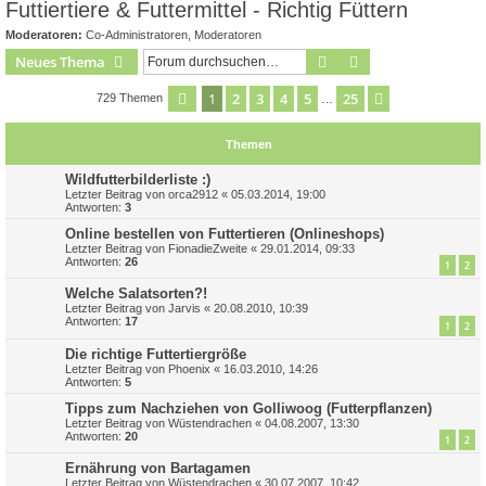
Futtiertiere & Futtermittel - Richtig Füttern
Moderatoren:
Co-Administratoren
,
Moderatoren
Suche
Erweiterte Suche
Neues Thema
1
2
3
4
5
25
Seite
1
von
25
Nächste
729 Themen
…
Themen
Wildfutterbilderliste :)
Letzter Beitrag von
orca2912
«
05.03.2014, 19:00
Antworten:
3
Online bestellen von Futtertieren (Onlineshops)
Letzter Beitrag von
FionadieZweite
«
29.01.2014, 09:33
Antworten:
26
1
2
Welche Salatsorten?!
Letzter Beitrag von
Jarvis
«
20.08.2010, 10:39
Antworten:
17
1
2
Die richtige Futtertiergröße
Letzter Beitrag von
Phoenix
«
16.03.2010, 14:26
Antworten:
5
Tipps zum Nachziehen von Golliwoog (Futterpflanzen)
Letzter Beitrag von
Wüstendrachen
«
04.08.2007, 13:30
Antworten:
20
1
2
Ernährung von Bartagamen
Letzter Beitrag von
Wüstendrachen
«
30.07.2007, 10:42