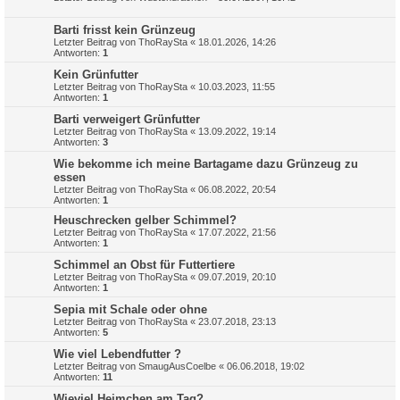
Barti frisst kein Grünzeug
Letzter Beitrag von
ThoRaySta
«
18.01.2026, 14:26
Antworten:
1
Kein Grünfutter
Letzter Beitrag von
ThoRaySta
«
10.03.2023, 11:55
Antworten:
1
Barti verweigert Grünfutter
Letzter Beitrag von
ThoRaySta
«
13.09.2022, 19:14
Antworten:
3
Wie bekomme ich meine Bartagame dazu Grünzeug zu
essen
Letzter Beitrag von
ThoRaySta
«
06.08.2022, 20:54
Antworten:
1
Heuschrecken gelber Schimmel?
Letzter Beitrag von
ThoRaySta
«
17.07.2022, 21:56
Antworten:
1
Schimmel an Obst für Futtertiere
Letzter Beitrag von
ThoRaySta
«
09.07.2019, 20:10
Antworten:
1
Sepia mit Schale oder ohne
Letzter Beitrag von
ThoRaySta
«
23.07.2018, 23:13
Antworten:
5
Wie viel Lebendfutter ?
Letzter Beitrag von
SmaugAusCoelbe
«
06.06.2018, 19:02
Antworten:
11
Wieviel Heimchen am Tag?