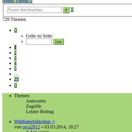
Neues Thema
Erweiterte
Suche
Suche
729 Themen
Seite
1
Gehe zu Seite:
von
25
1
2
3
4
5
…
25
Nächste
Themen
Antworten
Zugriffe
Letzter Beitrag
Wildfutterbilderliste :)
von
orca2912
»
03.03.2014, 18:27