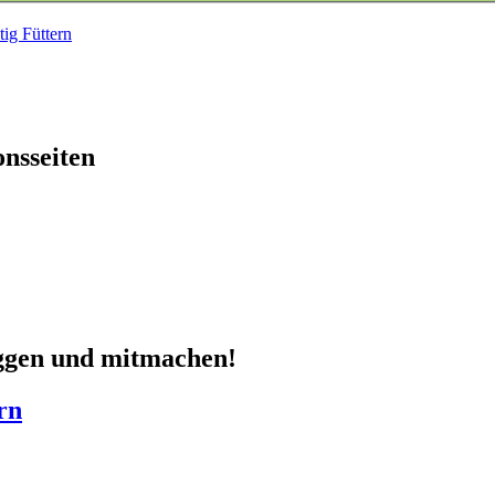
tig Füttern
onsseiten
oggen und mitmachen!
rn