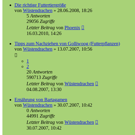
Die richtige Futtertiergröße
von
Wüstendrachen
»
28.06.2008, 18:26
5
Antworten
29056
Zugriffe
Letzter Beitrag
von
Phoenix
16.03.2010, 14:26
Tipps zum Nachziehen von Golliwoog (Futterpflanzen)
von
Wüstendrachen
»
13.07.2007, 10:56
1
2
20
Antworten
590713
Zugriffe
Letzter Beitrag
von
Wüstendrachen
04.08.2007, 13:30
Ernährung von Bartagamen
von
Wüstendrachen
»
30.07.2007, 10:42
0
Antworten
44991
Zugriffe
Letzter Beitrag
von
Wüstendrachen
30.07.2007, 10:42