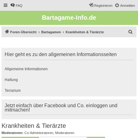
FAQ
Registrieren
Anmelden
Bartagame-Info.de
S
Foren-Übersicht
Bartagamen
Krankheiten & Tierärzte
u
c
Hier geht es zu den allgemeinen Informationsseiten
h
e
Allgemeine Informationen
Haltung
Terrarium
Jetzt einfach über Facebook und Co. einloggen und
mitmachen!
Krankheiten & Tierärzte
Moderatoren:
Co-Administratoren
,
Moderatoren