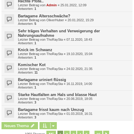
Rechte Pfote..
Letzter Beitrag von
Admin
«
25.01.2022, 12:09
Antworten:
1
Bartagame Altersschwäche?
Letzter Beitrag von
OliverHuber
«
20.01.2022, 15:29
Antworten:
5
Sehr träges Verhalten und Verweigerung der
Nahrungsaufnahme
Letzter Beitrag von
ThoRaySta
«
07.11.2020, 18:43
Antworten:
1
Knick im Schwanz
Letzter Beitrag von
ThoRaySta
«
19.10.2020, 15:04
Antworten:
1
Komischer Kot
Letzter Beitrag von
ThoRaySta
«
24.02.2020, 21:35
Antworten:
11
Bartagame uriniert flüssig
Letzter Beitrag von
ThoRaySta
«
16.11.2019, 14:00
Antworten:
1
Starke Hautfalten am Hals und blasse Haut
Letzter Beitrag von
ThoRaySta
«
20.06.2019, 18:05
Antworten:
3
Bartagame frisst kaum nach Umzug
Letzter Beitrag von
ThoRaySta
«
01.03.2019, 16:31
Antworten:
3
Neues Thema
1050 Themen