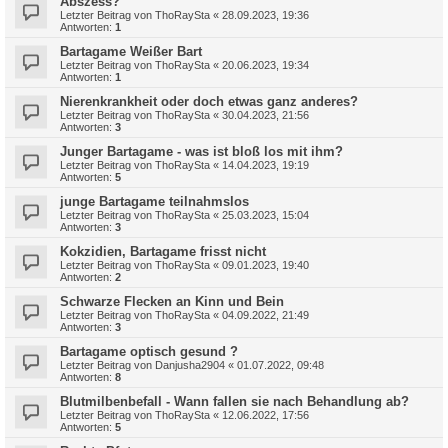
Abszess?
Letzter Beitrag von
ThoRaySta
«
28.09.2023, 19:36
Antworten:
1
Bartagame Weißer Bart
Letzter Beitrag von
ThoRaySta
«
20.06.2023, 19:34
Antworten:
1
Nierenkrankheit oder doch etwas ganz anderes?
Letzter Beitrag von
ThoRaySta
«
30.04.2023, 21:56
Antworten:
3
Junger Bartagame - was ist bloß los mit ihm?
Letzter Beitrag von
ThoRaySta
«
14.04.2023, 19:19
Antworten:
5
junge Bartagame teilnahmslos
Letzter Beitrag von
ThoRaySta
«
25.03.2023, 15:04
Antworten:
3
Kokzidien, Bartagame frisst nicht
Letzter Beitrag von
ThoRaySta
«
09.01.2023, 19:40
Antworten:
2
Schwarze Flecken an Kinn und Bein
Letzter Beitrag von
ThoRaySta
«
04.09.2022, 21:49
Antworten:
3
Bartagame optisch gesund ?
Letzter Beitrag von
Danjusha2904
«
01.07.2022, 09:48
Antworten:
8
Blutmilbenbefall - Wann fallen sie nach Behandlung ab?
Letzter Beitrag von
ThoRaySta
«
12.06.2022, 17:56
Antworten:
5