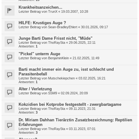
Krankheitsanzeichen...
Letzter Beitrag von
TrunX
«
19.03.2007, 10:28
HILFE: Krustiges Auge ?
Letzter Beitrag von
Sean-BradleyEhlert
«
30.01.2026, 09:17
Junge Barti Dame Frisst nicht, "Müde"
Letzter Beitrag von
ThoRaySta
«
29.06.2025, 22:11
Antworten:
1
"Pickel" unterm Auge
Letzter Beitrag von
BenjaminKlein
«
21.02.2025, 11:49
Barti macht immer ein Auge zu, isst schlecht und
Parasitenbefall
Letzter Beitrag von
Mutschekiepchen
«
03.02.2025, 16:21
Antworten:
1
Alter / Verletzung
Letzter Beitrag von
SSM9
«
02.09.2024, 20:09
Kokzidien bei Kotprobe festgestellt - zwergbartagame
Letzter Beitrag von
ThoRaySta
«
09.11.2023, 21:31
Antworten:
3
Dr. Miriam Dahhan Tierärztin Zusatzbezeichnung: Reptilien
Erfahrungen
Letzter Beitrag von
ThoRaySta
«
03.11.2023, 07:01
Antworten:
3