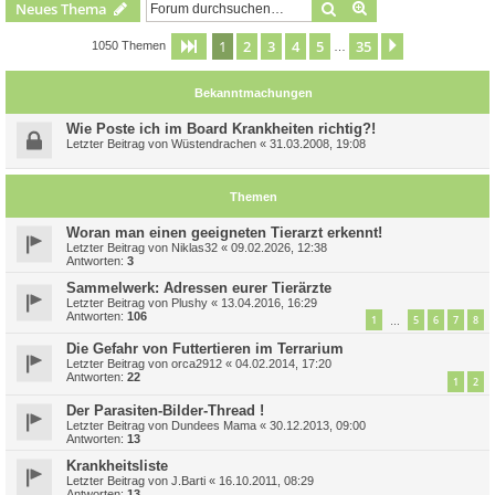
Suche
Erweiterte Suche
Neues Thema
1
2
3
4
5
35
Seite
1
von
35
Nächste
1050 Themen
…
Bekanntmachungen
Wie Poste ich im Board Krankheiten richtig?!
Letzter Beitrag von
Wüstendrachen
«
31.03.2008, 19:08
Themen
Woran man einen geeigneten Tierarzt erkennt!
Letzter Beitrag von
Niklas32
«
09.02.2026, 12:38
Antworten:
3
Sammelwerk: Adressen eurer Tierärzte
Letzter Beitrag von
Plushy
«
13.04.2016, 16:29
Antworten:
106
1
5
6
7
8
…
Die Gefahr von Futtertieren im Terrarium
Letzter Beitrag von
orca2912
«
04.02.2014, 17:20
Antworten:
22
1
2
Der Parasiten-Bilder-Thread !
Letzter Beitrag von
Dundees Mama
«
30.12.2013, 09:00
Antworten:
13
Krankheitsliste
Letzter Beitrag von
J.Barti
«
16.10.2011, 08:29
Antworten:
13