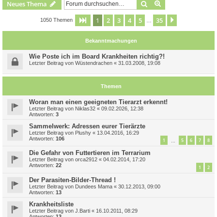
Suche
Erweiterte Suche
Neues Thema
1
2
3
4
5
35
Seite
1
von
35
Nächste
1050 Themen
…
Bekanntmachungen
Wie Poste ich im Board Krankheiten richtig?!
Letzter Beitrag von
Wüstendrachen
«
31.03.2008, 19:08
Themen
Woran man einen geeigneten Tierarzt erkennt!
Letzter Beitrag von
Niklas32
«
09.02.2026, 12:38
Antworten:
3
Sammelwerk: Adressen eurer Tierärzte
Letzter Beitrag von
Plushy
«
13.04.2016, 16:29
Antworten:
106
1
5
6
7
8
…
Die Gefahr von Futtertieren im Terrarium
Letzter Beitrag von
orca2912
«
04.02.2014, 17:20
Antworten:
22
1
2
Der Parasiten-Bilder-Thread !
Letzter Beitrag von
Dundees Mama
«
30.12.2013, 09:00
Antworten:
13
Krankheitsliste
Letzter Beitrag von
J.Barti
«
16.10.2011, 08:29
Antworten:
13