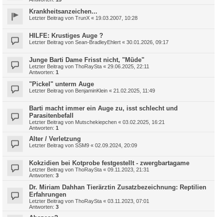
Krankheitsanzeichen...
Letzter Beitrag von
TrunX
«
19.03.2007, 10:28
HILFE: Krustiges Auge ?
Letzter Beitrag von
Sean-BradleyEhlert
«
30.01.2026, 09:17
Junge Barti Dame Frisst nicht, "Müde"
Letzter Beitrag von
ThoRaySta
«
29.06.2025, 22:11
Antworten:
1
"Pickel" unterm Auge
Letzter Beitrag von
BenjaminKlein
«
21.02.2025, 11:49
Barti macht immer ein Auge zu, isst schlecht und
Parasitenbefall
Letzter Beitrag von
Mutschekiepchen
«
03.02.2025, 16:21
Antworten:
1
Alter / Verletzung
Letzter Beitrag von
SSM9
«
02.09.2024, 20:09
Kokzidien bei Kotprobe festgestellt - zwergbartagame
Letzter Beitrag von
ThoRaySta
«
09.11.2023, 21:31
Antworten:
3
Dr. Miriam Dahhan Tierärztin Zusatzbezeichnung: Reptilien
Erfahrungen
Letzter Beitrag von
ThoRaySta
«
03.11.2023, 07:01
Antworten:
3