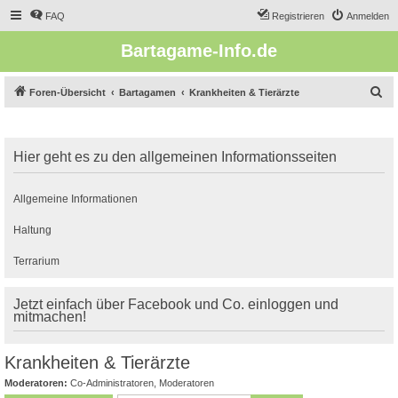
FAQ
Registrieren
Anmelden
Bartagame-Info.de
S
Foren-Übersicht
Bartagamen
Krankheiten & Tierärzte
u
c
Hier geht es zu den allgemeinen Informationsseiten
h
e
Allgemeine Informationen
Haltung
Terrarium
Jetzt einfach über Facebook und Co. einloggen und
mitmachen!
Krankheiten & Tierärzte
Moderatoren:
Co-Administratoren
,
Moderatoren