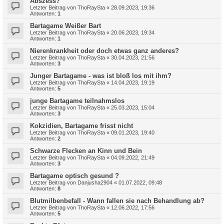
Abszess?
Letzter Beitrag von
ThoRaySta
«
28.09.2023, 19:36
Antworten:
1
Bartagame Weißer Bart
Letzter Beitrag von
ThoRaySta
«
20.06.2023, 19:34
Antworten:
1
Nierenkrankheit oder doch etwas ganz anderes?
Letzter Beitrag von
ThoRaySta
«
30.04.2023, 21:56
Antworten:
3
Junger Bartagame - was ist bloß los mit ihm?
Letzter Beitrag von
ThoRaySta
«
14.04.2023, 19:19
Antworten:
5
junge Bartagame teilnahmslos
Letzter Beitrag von
ThoRaySta
«
25.03.2023, 15:04
Antworten:
3
Kokzidien, Bartagame frisst nicht
Letzter Beitrag von
ThoRaySta
«
09.01.2023, 19:40
Antworten:
2
Schwarze Flecken an Kinn und Bein
Letzter Beitrag von
ThoRaySta
«
04.09.2022, 21:49
Antworten:
3
Bartagame optisch gesund ?
Letzter Beitrag von
Danjusha2904
«
01.07.2022, 09:48
Antworten:
8
Blutmilbenbefall - Wann fallen sie nach Behandlung ab?
Letzter Beitrag von
ThoRaySta
«
12.06.2022, 17:56
Antworten:
5