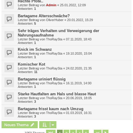
Rechte Pfote..
Letzter Beitrag von
Admin
«
25.01.2022, 12:09
Antworten:
1
Bartagame Altersschwäche?
Letzter Beitrag von
OliverHuber
«
20.01.2022, 15:29
Antworten:
5
Sehr träges Verhalten und Verweigerung der
Nahrungsaufnahme
Letzter Beitrag von
ThoRaySta
«
07.11.2020, 18:43
Antworten:
1
Knick im Schwanz
Letzter Beitrag von
ThoRaySta
«
19.10.2020, 15:04
Antworten:
1
Komischer Kot
Letzter Beitrag von
ThoRaySta
«
24.02.2020, 21:35
Antworten:
11
Bartagame uriniert flüssig
Letzter Beitrag von
ThoRaySta
«
16.11.2019, 14:00
Antworten:
1
Starke Hautfalten am Hals und blasse Haut
Letzter Beitrag von
ThoRaySta
«
20.06.2019, 18:05
Antworten:
3
Bartagame frisst kaum nach Umzug
Letzter Beitrag von
ThoRaySta
«
01.03.2019, 16:31
Antworten:
3
Neues Thema
1050 Themen