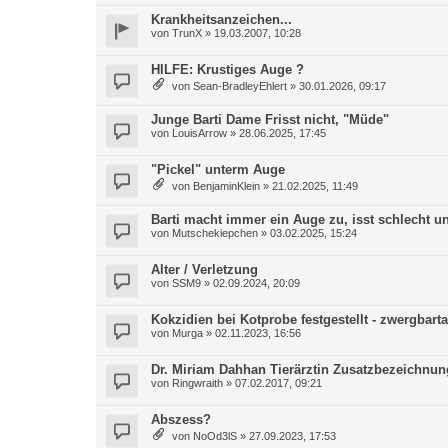
Krankheitsanzeichen...
von
TrunX
»
19.03.2007, 10:28
HILFE: Krustiges Auge ?
von
Sean-BradleyEhlert
»
30.01.2026, 09:17
Junge Barti Dame Frisst nicht, "Müde"
von
LouisArrow
»
28.06.2025, 17:45
"Pickel" unterm Auge
von
BenjaminKlein
»
21.02.2025, 11:49
Barti macht immer ein Auge zu, isst schlecht un
von
Mutschekiepchen
»
03.02.2025, 15:24
Alter / Verletzung
von
SSM9
»
02.09.2024, 20:09
Kokzidien bei Kotprobe festgestellt - zwergbar
von
Murga
»
02.11.2023, 16:56
Dr. Miriam Dahhan Tierärztin Zusatzbezeichnun
von
Ringwraith
»
07.02.2017, 09:21
Abszess?
von
NoOd3lS
»
27.09.2023, 17:53