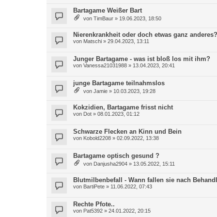
Bartagame Weißer Bart
von
TimBaur
»
19.06.2023, 18:50
Nierenkrankheit oder doch etwas ganz anderes
von
Matschi
»
29.04.2023, 13:11
Junger Bartagame - was ist bloß los mit ihm?
von
Vanessa21031988
»
13.04.2023, 20:41
junge Bartagame teilnahmslos
von
Jamie
»
10.03.2023, 19:28
Kokzidien, Bartagame frisst nicht
von
Dot
»
08.01.2023, 01:12
Schwarze Flecken an Kinn und Bein
von
Kobold2208
»
02.09.2022, 13:38
Bartagame optisch gesund ?
von
Danjusha2904
»
13.05.2022, 15:11
Blutmilbenbefall - Wann fallen sie nach Behan
von
BartiPete
»
11.06.2022, 07:43
Rechte Pfote..
von
Pat5392
»
24.01.2022, 20:15