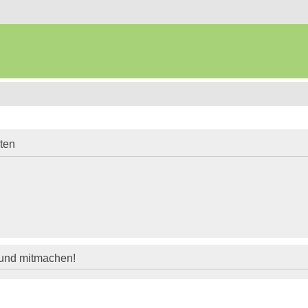
iten
 und mitmachen!