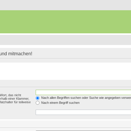
 und mitmachen!
Wort, das nicht
Nach allen Begriffen suchen oder Suche wie angegeben verwe
rhalb einer Klammer,
tzhalter für teilweise
Nach einem Begriff suchen