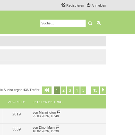
Registrieren
Anmelden
Suche
Erweiterte Suche
1
2
3
4
5
15
Seite
1
von
15
Nächste
ie Suche ergab 436 Treffer
…
ZUGRIFFE
LETZTER BEITRAG
L
von
Mannington
Z
2019
e
25.03.2026, 16:48
t
u
z
t
L
von
Dino_Mam
Z
3809
g
e
e
10.02.2026, 19:38
r
t