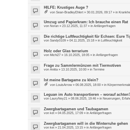
HILFE: Krustiges Auge ?
von
Sean-BradleyEhlert
»
30.01.2026, 09:17
» in
Krankhe
Umzug und Papierkram: Ich brauche einen Rat
von
Noran
»
23.12.2025, 11:37
» in
Anfängerfragen
Die richtige Luftfeuchtigkeit für Echsen: Eure 
von
Sandy0109
»
04.11.2025, 15:18
» in
Luftfeuchtigkeit
Holz oder Glas terrarium
von
Michi27
»
16.10.2025, 18:05
» in
Anfängerfragen
Frage zu Sammlermünzen mit Tiermotiven
von
Anitta
»
13.10.2025, 10:00
» in
Termine
Ist meine Bartagame zu klein?
von
LouisArrow
»
06.08.2025, 18:00
» in
Körpermerkmale
Leguan im Auto transportieren – worauf achten
von
LauryNey21
»
08.06.2025, 19:46
» in
Neuerungen, Erfahr
Zwergbartagamen und Taubagamen
von
ket
»
04.05.2025, 17:09
» in
Anfängerfragen
Zwergbartagamen will in die Winterruhe gehen
von
ket
»
21.04.2025, 13:15
» in
Anfängerfragen