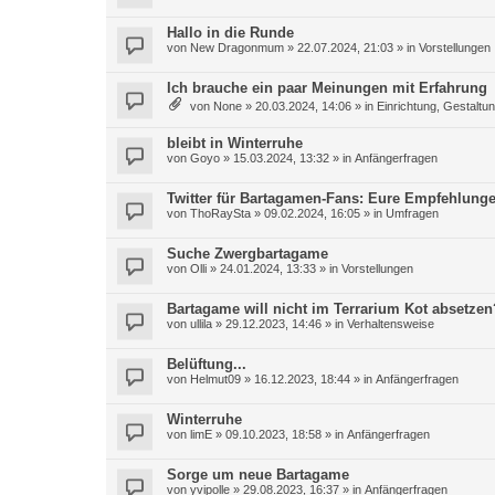
Hallo in die Runde
von
New Dragonmum
»
22.07.2024, 21:03
» in
Vorstellungen
Ich brauche ein paar Meinungen mit Erfahrung
von
None
»
20.03.2024, 14:06
» in
Einrichtung, Gestaltu
bleibt in Winterruhe
von
Goyo
»
15.03.2024, 13:32
» in
Anfängerfragen
Twitter für Bartagamen-Fans: Eure Empfehlung
von
ThoRaySta
»
09.02.2024, 16:05
» in
Umfragen
Suche Zwergbartagame
von
Olli
»
24.01.2024, 13:33
» in
Vorstellungen
Bartagame will nicht im Terrarium Kot absetzen
von
ullila
»
29.12.2023, 14:46
» in
Verhaltensweise
Belüftung...
von
Helmut09
»
16.12.2023, 18:44
» in
Anfängerfragen
Winterruhe
von
limE
»
09.10.2023, 18:58
» in
Anfängerfragen
Sorge um neue Bartagame
von
yvipolle
»
29.08.2023, 16:37
» in
Anfängerfragen