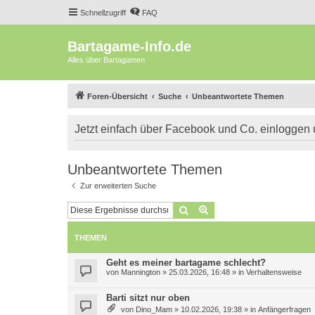
Schnellzugriff
FAQ
Bartagame-Info.de
Alles über Bartagamen
Foren-Übersicht
Suche
Unbeantwortete Themen
Jetzt einfach über Facebook und Co. einloggen
Unbeantwortete Themen
Zur erweiterten Suche
Suche
Erweiterte Suche
THEMEN
Geht es meiner bartagame schlecht?
von
Mannington
»
25.03.2026, 16:48
» in
Verhaltensweise
Barti sitzt nur oben
von
Dino_Mam
»
10.02.2026, 19:38
» in
Anfängerfragen