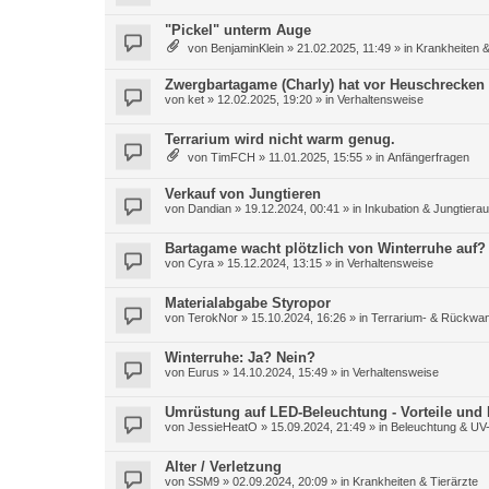
"Pickel" unterm Auge
von
BenjaminKlein
»
21.02.2025, 11:49
» in
Krankheiten &
Zwergbartagame (Charly) hat vor Heuschrecken
von
ket
»
12.02.2025, 19:20
» in
Verhaltensweise
Terrarium wird nicht warm genug.
von
TimFCH
»
11.01.2025, 15:55
» in
Anfängerfragen
Verkauf von Jungtieren
von
Dandian
»
19.12.2024, 00:41
» in
Inkubation & Jungtiera
Bartagame wacht plötzlich von Winterruhe auf?
von
Cyra
»
15.12.2024, 13:15
» in
Verhaltensweise
Materialabgabe Styropor
von
TerokNor
»
15.10.2024, 16:26
» in
Terrarium- & Rückwa
Winterruhe: Ja? Nein?
von
Eurus
»
14.10.2024, 15:49
» in
Verhaltensweise
Umrüstung auf LED-Beleuchtung - Vorteile und N
von
JessieHeatO
»
15.09.2024, 21:49
» in
Beleuchtung & UV
Alter / Verletzung
von
SSM9
»
02.09.2024, 20:09
» in
Krankheiten & Tierärzte