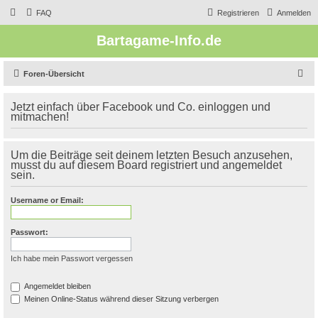
FAQ
Registrieren
Anmelden
Bartagame-Info.de
S
Foren-Übersicht
u
Jetzt einfach über Facebook und Co. einloggen und
c
mitmachen!
h
e
Um die Beiträge seit deinem letzten Besuch anzusehen,
musst du auf diesem Board registriert und angemeldet
sein.
Username or Email:
Passwort:
Ich habe mein Passwort vergessen
Angemeldet bleiben
Meinen Online-Status während dieser Sitzung verbergen