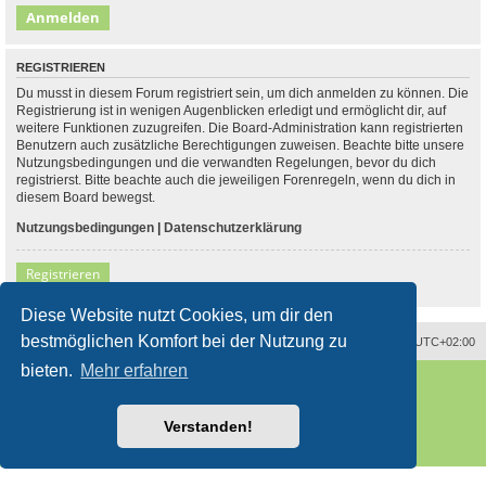
REGISTRIEREN
Du musst in diesem Forum registriert sein, um dich anmelden zu können. Die
Registrierung ist in wenigen Augenblicken erledigt und ermöglicht dir, auf
weitere Funktionen zuzugreifen. Die Board-Administration kann registrierten
Benutzern auch zusätzliche Berechtigungen zuweisen. Beachte bitte unsere
Nutzungsbedingungen und die verwandten Regelungen, bevor du dich
registrierst. Bitte beachte auch die jeweiligen Forenregeln, wenn du dich in
diesem Board bewegst.
Nutzungsbedingungen
|
Datenschutzerklärung
Registrieren
Diese Website nutzt Cookies, um dir den
bestmöglichen Komfort bei der Nutzung zu
Alle Zeiten sind
UTC+02:00
bieten.
Mehr erfahren
Powered by
phpBB
® Forum Software © phpBB Limited
Deutsche Übersetzung durch
phpBB.de
Style
proflat
von ©
Mazeltof
2017
Verstanden!
phpBB SiteMaker
Datenschutz
|
Nutzungsbedingungen