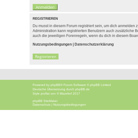
REGISTRIEREN
Du musst in diesem Forum registriert sein, um dich anmelden zu
Administration kann registrierten Benutzern auch zusätzliche
auch die jeweiligen Forenregeln, wenn du dich in diesem Boar
Nutzungsbedingungen
|
Datenschutzerklärung
Registrieren
Powered by
phpBB
® Forum Software © phpBB Limited
Deutsche Übersetzung durch
phpBB.de
Style
proflat
von ©
Mazeltof
2017
phpBB SiteMaker
Datenschutz
|
Nutzungsbedingungen