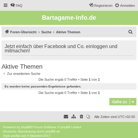
FAQ
Registrieren
Anmelden
Bartagame-Info.de
S
Foren-Übersicht
Suche
Aktive Themen
u
Jetzt einfach über Facebook und Co. einloggen und
c
mitmachen!
h
e
Aktive Themen
Zur erweiterten Suche
Die Suche ergab 0 Treffer • Seite
1
von
1
Es wurden keine passenden Ergebnisse gefunden.
Die Suche ergab 0 Treffer • Seite
1
von
1
Gehe zu
Alle Zeiten sind
UTC+02:00
Powered by
phpBB
® Forum Software © phpBB Limited
Deutsche Übersetzung durch
phpBB.de
Style
proflat
von ©
Mazeltof
2017