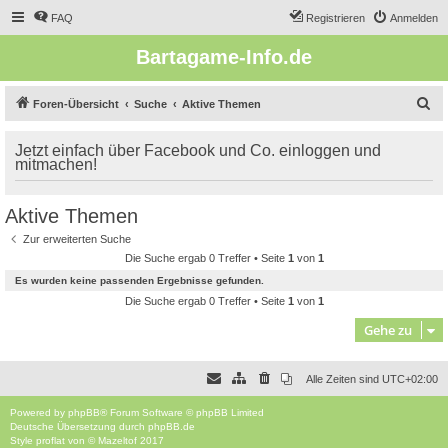
FAQ
Registrieren
Anmelden
Bartagame-Info.de
S
Foren-Übersicht
Suche
Aktive Themen
u
Jetzt einfach über Facebook und Co. einloggen und
c
mitmachen!
h
e
Aktive Themen
Zur erweiterten Suche
Die Suche ergab 0 Treffer • Seite
1
von
1
Es wurden keine passenden Ergebnisse gefunden.
Die Suche ergab 0 Treffer • Seite
1
von
1
Gehe zu
Alle Zeiten sind
UTC+02:00
Powered by
phpBB
® Forum Software © phpBB Limited
Deutsche Übersetzung durch
phpBB.de
Style
proflat
von ©
Mazeltof
2017