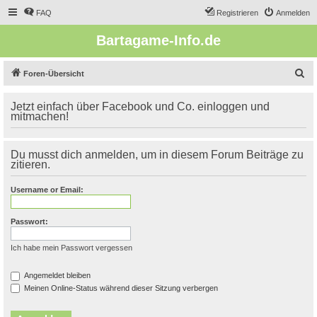
FAQ
Registrieren
Anmelden
Bartagame-Info.de
S
Foren-Übersicht
u
Jetzt einfach über Facebook und Co. einloggen und
c
mitmachen!
h
e
Du musst dich anmelden, um in diesem Forum Beiträge zu
zitieren.
Username or Email:
Passwort:
Ich habe mein Passwort vergessen
Angemeldet bleiben
Meinen Online-Status während dieser Sitzung verbergen