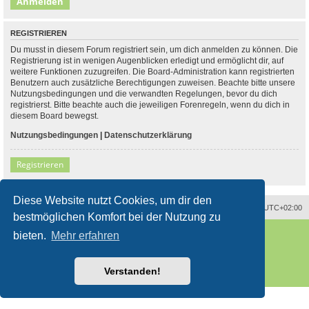
REGISTRIEREN
Du musst in diesem Forum registriert sein, um dich anmelden zu können. Die
Registrierung ist in wenigen Augenblicken erledigt und ermöglicht dir, auf
weitere Funktionen zuzugreifen. Die Board-Administration kann registrierten
Benutzern auch zusätzliche Berechtigungen zuweisen. Beachte bitte unsere
Nutzungsbedingungen und die verwandten Regelungen, bevor du dich
registrierst. Bitte beachte auch die jeweiligen Forenregeln, wenn du dich in
diesem Board bewegst.
Nutzungsbedingungen
|
Datenschutzerklärung
Registrieren
Diese Website nutzt Cookies, um dir den
Alle Zeiten sind
UTC+02:00
bestmöglichen Komfort bei der Nutzung zu
Powered by
phpBB
® Forum Software © phpBB Limited
bieten.
Mehr erfahren
Deutsche Übersetzung durch
phpBB.de
Style
proflat
von ©
Mazeltof
2017
phpBB SiteMaker
Verstanden!
Datenschutz
|
Nutzungsbedingungen