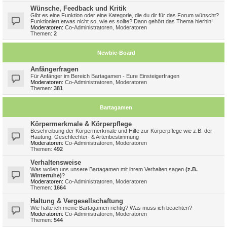
Wünsche, Feedback und Kritik
Gibt es eine Funktion oder eine Kategorie, die du dir für das Forum wünscht?
Funktioniert etwas nicht so, wie es sollte? Dann gehört das Thema hierhin!
Moderatoren:
Co-Administratoren
,
Moderatoren
Themen:
2
Newbie-Board
Anfängerfragen
Für Anfänger im Bereich Bartagamen - Eure Einsteigerfragen
Moderatoren:
Co-Administratoren
,
Moderatoren
Themen:
381
Bartagamen
Körpermerkmale & Körperpflege
Beschreibung der Körpermerkmale und Hilfe zur Körperpflege wie z.B. der
Häutung, Geschlechter- & Artenbestimmung
Moderatoren:
Co-Administratoren
,
Moderatoren
Themen:
492
Verhaltensweise
Was wollen uns unsere Bartagamen mit ihrem Verhalten sagen
(z.B.
Winterruhe)
?
Moderatoren:
Co-Administratoren
,
Moderatoren
Themen:
1664
Haltung & Vergesellschaftung
Wie halte ich meine Bartagamen richtig? Was muss ich beachten?
Moderatoren:
Co-Administratoren
,
Moderatoren
Themen:
544