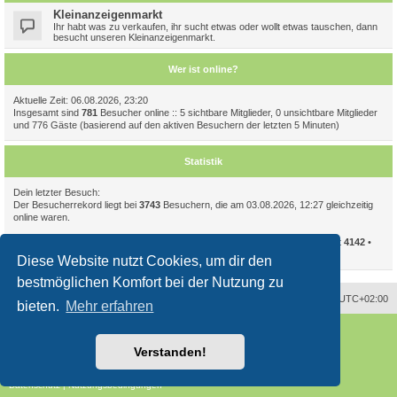
Kleinanzeigenmarkt
Ihr habt was zu verkaufen, ihr sucht etwas oder wollt etwas tauschen, dann
besucht unseren Kleinanzeigenmarkt.
Wer ist online?
Aktuelle Zeit: 06.08.2026, 23:20
Insgesamt sind
781
Besucher online :: 5 sichtbare Mitglieder, 0 unsichtbare Mitglieder
und 776 Gäste (basierend auf den aktiven Besuchern der letzten 5 Minuten)
Statistik
Dein letzter Besuch:
Der Besucherrekord liegt bei
3743
Besuchern, die am 03.08.2026, 12:27 gleichzeitig
online waren.
Beiträge insgesamt
94086
• Themen insgesamt
11723
• Mitglieder insgesamt
4142
•
Unser neuestes Mitglied:
CelIampomegranate
Diese Website nutzt Cookies, um dir den
bestmöglichen Komfort bei der Nutzung zu
Alle Zeiten sind
UTC+02:00
bieten.
Mehr erfahren
Powered by
phpBB
® Forum Software © phpBB Limited
Deutsche Übersetzung durch
phpBB.de
Verstanden!
Style
proflat
von ©
Mazeltof
2017
phpBB SiteMaker
Datenschutz
|
Nutzungsbedingungen