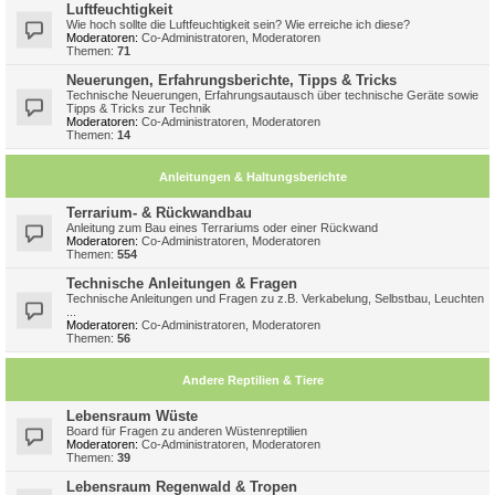
Luftfeuchtigkeit
Wie hoch sollte die Luftfeuchtigkeit sein? Wie erreiche ich diese?
Moderatoren:
Co-Administratoren
,
Moderatoren
Themen:
71
Neuerungen, Erfahrungsberichte, Tipps & Tricks
Technische Neuerungen, Erfahrungsautausch über technische Geräte sowie
Tipps & Tricks zur Technik
Moderatoren:
Co-Administratoren
,
Moderatoren
Themen:
14
Anleitungen & Haltungsberichte
Terrarium- & Rückwandbau
Anleitung zum Bau eines Terrariums oder einer Rückwand
Moderatoren:
Co-Administratoren
,
Moderatoren
Themen:
554
Technische Anleitungen & Fragen
Technische Anleitungen und Fragen zu z.B. Verkabelung, Selbstbau, Leuchten
...
Moderatoren:
Co-Administratoren
,
Moderatoren
Themen:
56
Andere Reptilien & Tiere
Lebensraum Wüste
Board für Fragen zu anderen Wüstenreptilien
Moderatoren:
Co-Administratoren
,
Moderatoren
Themen:
39
Lebensraum Regenwald & Tropen