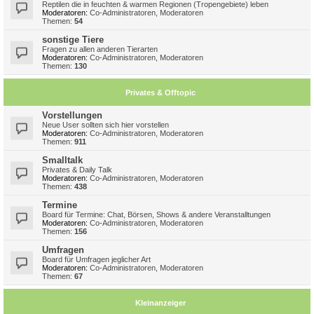
Reptilen die in feuchten & warmen Regionen (Tropengebiete) leben
Moderatoren:
Co-Administratoren
,
Moderatoren
Themen:
54
sonstige Tiere
Fragen zu allen anderen Tierarten
Moderatoren:
Co-Administratoren
,
Moderatoren
Themen:
130
Privates & Offtopic
Vorstellungen
Neue User sollten sich hier vorstellen
Moderatoren:
Co-Administratoren
,
Moderatoren
Themen:
911
Smalltalk
Privates & Daily Talk
Moderatoren:
Co-Administratoren
,
Moderatoren
Themen:
438
Termine
Board für Termine: Chat, Börsen, Shows & andere Veranstalltungen
Moderatoren:
Co-Administratoren
,
Moderatoren
Themen:
156
Umfragen
Board für Umfragen jeglicher Art
Moderatoren:
Co-Administratoren
,
Moderatoren
Themen:
67
Kleinanzeiger