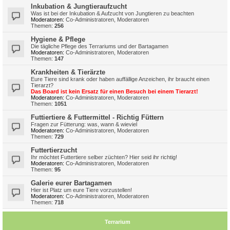
Inkubation & Jungtieraufzucht
Was ist bei der Inkubation & Aufzucht von Jungtieren zu beachten
Moderatoren:
Co-Administratoren
,
Moderatoren
Themen:
256
Hygiene & Pflege
Die tägliche Pflege des Terrariums und der Bartagamen
Moderatoren:
Co-Administratoren
,
Moderatoren
Themen:
147
Krankheiten & Tierärzte
Eure Tiere sind krank oder haben auffällige Anzeichen, ihr braucht einen
Tierarzt?
Das Board ist kein Ersatz für einen Besuch bei einem Tierarzt!
Moderatoren:
Co-Administratoren
,
Moderatoren
Themen:
1051
Futtiertiere & Futtermittel - Richtig Füttern
Fragen zur Fütterung: was, wann & wieviel
Moderatoren:
Co-Administratoren
,
Moderatoren
Themen:
729
Futtertierzucht
Ihr möchtet Futtertiere selber züchten? Hier seid ihr richtig!
Moderatoren:
Co-Administratoren
,
Moderatoren
Themen:
95
Galerie eurer Bartagamen
Hier ist Platz um eure Tiere vorzustellen!
Moderatoren:
Co-Administratoren
,
Moderatoren
Themen:
718
Terrarium