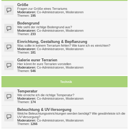
Größe
Fragen zur Größe eines Terrariums
Moderatoren:
Co-Administratoren
,
Moderatoren
Themen:
195
Bodengrund
Wie sieht der richtige Bodengrund aus?
Moderatoren:
Co-Administratoren
,
Moderatoren
Themen:
233
Einrichtung, Gestaltung & Bepflanzung
Was sollte in keinem Terrarium fehlen? Wie kann ich es einrichten?
Moderatoren:
Co-Administratoren
,
Moderatoren
Themen:
181
Galerie eurer Terrarien
Hier könnt ihr eure Terrarien vorstellen
Moderatoren:
Co-Administratoren
,
Moderatoren
Themen:
546
Technik
Temperatur
Wie erreiche ich die richtige Temperatur?
Moderatoren:
Co-Administratoren
,
Moderatoren
Themen:
174
Beleuchtung & UV-Versorgung
Welche Beleuchtungseinrichtungen werden benötigt? Wie gewährleiste ich die
UV-Versorgung?
Moderatoren:
Co-Administratoren
,
Moderatoren
Themen:
1266