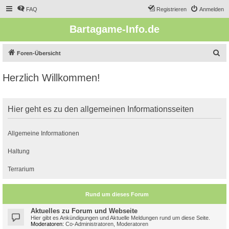
FAQ
Registrieren
Anmelden
Bartagame-Info.de
S
Foren-Übersicht
u
Herzlich Willkommen!
c
h
e
Hier geht es zu den allgemeinen Informationsseiten
Allgemeine Informationen
Haltung
Terrarium
Rund um dieses Forum
Aktuelles zu Forum und Webseite
Hier gibt es Ankündigungen und Aktuelle Meldungen rund um diese Seite.
Moderatoren:
Co-Administratoren
,
Moderatoren