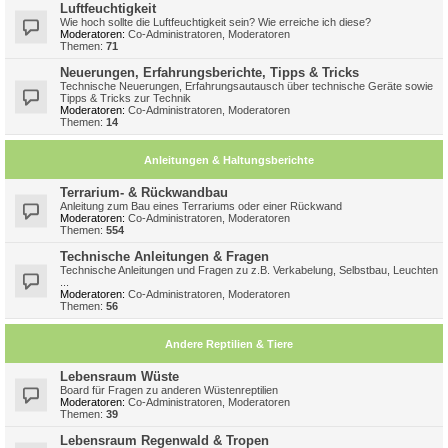
Luftfeuchtigkeit
Wie hoch sollte die Luftfeuchtigkeit sein? Wie erreiche ich diese?
Moderatoren:
Co-Administratoren
,
Moderatoren
Themen:
71
Neuerungen, Erfahrungsberichte, Tipps & Tricks
Technische Neuerungen, Erfahrungsautausch über technische Geräte sowie
Tipps & Tricks zur Technik
Moderatoren:
Co-Administratoren
,
Moderatoren
Themen:
14
Anleitungen & Haltungsberichte
Terrarium- & Rückwandbau
Anleitung zum Bau eines Terrariums oder einer Rückwand
Moderatoren:
Co-Administratoren
,
Moderatoren
Themen:
554
Technische Anleitungen & Fragen
Technische Anleitungen und Fragen zu z.B. Verkabelung, Selbstbau, Leuchten
...
Moderatoren:
Co-Administratoren
,
Moderatoren
Themen:
56
Andere Reptilien & Tiere
Lebensraum Wüste
Board für Fragen zu anderen Wüstenreptilien
Moderatoren:
Co-Administratoren
,
Moderatoren
Themen:
39
Lebensraum Regenwald & Tropen