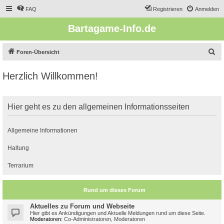
FAQ
Registrieren
Anmelden
Bartagame-Info.de
S
Foren-Übersicht
u
Herzlich Willkommen!
c
h
e
Hier geht es zu den allgemeinen Informationsseiten
Allgemeine Informationen
Haltung
Terrarium
Rund um dieses Forum
Aktuelles zu Forum und Webseite
Hier gibt es Ankündigungen und Aktuelle Meldungen rund um diese Seite.
Moderatoren:
Co-Administratoren
,
Moderatoren