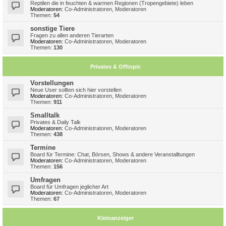
Reptilen die in feuchten & warmen Regionen (Tropengebiete) leben
Moderatoren:
Co-Administratoren
,
Moderatoren
Themen:
54
sonstige Tiere
Fragen zu allen anderen Tierarten
Moderatoren:
Co-Administratoren
,
Moderatoren
Themen:
130
Privates & Offtopic
Vorstellungen
Neue User sollten sich hier vorstellen
Moderatoren:
Co-Administratoren
,
Moderatoren
Themen:
911
Smalltalk
Privates & Daily Talk
Moderatoren:
Co-Administratoren
,
Moderatoren
Themen:
438
Termine
Board für Termine: Chat, Börsen, Shows & andere Veranstalltungen
Moderatoren:
Co-Administratoren
,
Moderatoren
Themen:
156
Umfragen
Board für Umfragen jeglicher Art
Moderatoren:
Co-Administratoren
,
Moderatoren
Themen:
67
Kleinanzeiger