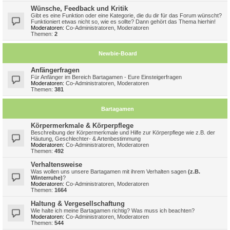
Wünsche, Feedback und Kritik
Gibt es eine Funktion oder eine Kategorie, die du dir für das Forum wünscht?
Funktioniert etwas nicht so, wie es sollte? Dann gehört das Thema hierhin!
Moderatoren:
Co-Administratoren
,
Moderatoren
Themen:
2
Newbie-Board
Anfängerfragen
Für Anfänger im Bereich Bartagamen - Eure Einsteigerfragen
Moderatoren:
Co-Administratoren
,
Moderatoren
Themen:
381
Bartagamen
Körpermerkmale & Körperpflege
Beschreibung der Körpermerkmale und Hilfe zur Körperpflege wie z.B. der
Häutung, Geschlechter- & Artenbestimmung
Moderatoren:
Co-Administratoren
,
Moderatoren
Themen:
492
Verhaltensweise
Was wollen uns unsere Bartagamen mit ihrem Verhalten sagen
(z.B.
Winterruhe)
?
Moderatoren:
Co-Administratoren
,
Moderatoren
Themen:
1664
Haltung & Vergesellschaftung
Wie halte ich meine Bartagamen richtig? Was muss ich beachten?
Moderatoren:
Co-Administratoren
,
Moderatoren
Themen:
544