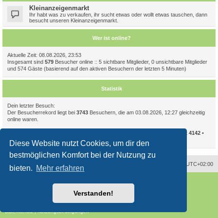
Kleinanzeigenmarkt
Ihr habt was zu verkaufen, ihr sucht etwas oder wollt etwas tauschen, dann
besucht unseren Kleinanzeigenmarkt.
Wer ist online?
Aktuelle Zeit: 08.08.2026, 23:53
Insgesamt sind
579
Besucher online :: 5 sichtbare Mitglieder, 0 unsichtbare Mitglieder
und 574 Gäste (basierend auf den aktiven Besuchern der letzten 5 Minuten)
Statistik
Dein letzter Besuch:
Der Besucherrekord liegt bei
3743
Besuchern, die am 03.08.2026, 12:27 gleichzeitig
online waren.
Beiträge insgesamt
94086
• Themen insgesamt
11723
• Mitglieder insgesamt
4142
•
Unser neuestes Mitglied:
CelIampomegranate
Diese Website nutzt Cookies, um dir den
bestmöglichen Komfort bei der Nutzung zu
Alle Zeiten sind
UTC+02:00
bieten.
Mehr erfahren
Powered by
phpBB
® Forum Software © phpBB Limited
Deutsche Übersetzung durch
phpBB.de
Verstanden!
Style
proflat
von ©
Mazeltof
2017
phpBB SiteMaker
Datenschutz
|
Nutzungsbedingungen