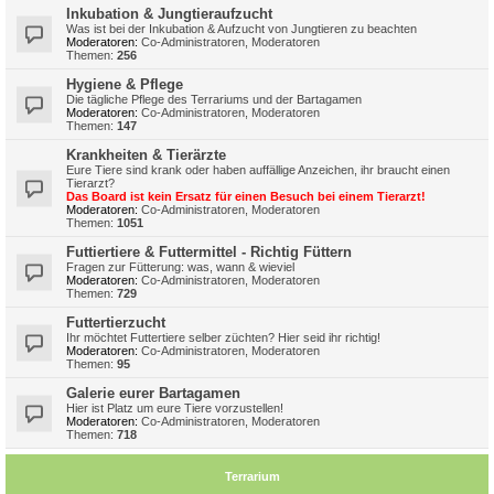
Inkubation & Jungtieraufzucht
Was ist bei der Inkubation & Aufzucht von Jungtieren zu beachten
Moderatoren:
Co-Administratoren
,
Moderatoren
Themen:
256
Hygiene & Pflege
Die tägliche Pflege des Terrariums und der Bartagamen
Moderatoren:
Co-Administratoren
,
Moderatoren
Themen:
147
Krankheiten & Tierärzte
Eure Tiere sind krank oder haben auffällige Anzeichen, ihr braucht einen
Tierarzt?
Das Board ist kein Ersatz für einen Besuch bei einem Tierarzt!
Moderatoren:
Co-Administratoren
,
Moderatoren
Themen:
1051
Futtiertiere & Futtermittel - Richtig Füttern
Fragen zur Fütterung: was, wann & wieviel
Moderatoren:
Co-Administratoren
,
Moderatoren
Themen:
729
Futtertierzucht
Ihr möchtet Futtertiere selber züchten? Hier seid ihr richtig!
Moderatoren:
Co-Administratoren
,
Moderatoren
Themen:
95
Galerie eurer Bartagamen
Hier ist Platz um eure Tiere vorzustellen!
Moderatoren:
Co-Administratoren
,
Moderatoren
Themen:
718
Terrarium