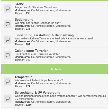
Größe
Fragen zur Größe eines Terrariums
Moderatoren:
Co-Administratoren
,
Moderatoren
Themen:
195
Bodengrund
Wie sieht der richtige Bodengrund aus?
Moderatoren:
Co-Administratoren
,
Moderatoren
Themen:
233
Einrichtung, Gestaltung & Bepflanzung
Was sollte in keinem Terrarium fehlen? Wie kann ich es einrichten?
Moderatoren:
Co-Administratoren
,
Moderatoren
Themen:
181
Galerie eurer Terrarien
Hier könnt ihr eure Terrarien vorstellen
Moderatoren:
Co-Administratoren
,
Moderatoren
Themen:
546
Technik
Temperatur
Wie erreiche ich die richtige Temperatur?
Moderatoren:
Co-Administratoren
,
Moderatoren
Themen:
174
Beleuchtung & UV-Versorgung
Welche Beleuchtungseinrichtungen werden benötigt? Wie gewährleiste ich die
UV-Versorgung?
Moderatoren:
Co-Administratoren
,
Moderatoren
Themen:
1266