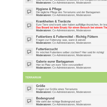
Moderatoren:
Co-Administratoren
,
Moderatoren
Hygiene & Pflege
Die tägliche Pflege des Terrariums und der Bartagamen
Moderatoren:
Co-Administratoren
,
Moderatoren
Krankheiten & Tierärzte
Eure Tiere sind krank oder haben auffällige Anzeichen, ihr br
Das Board ist kein Ersatz für einen Besuch bei einem Tie
Moderatoren:
Co-Administratoren
,
Moderatoren
Futtiertiere & Futtermittel - Richtig Füttern
Fragen zur Fütterung: was, wann & wieviel
Moderatoren:
Co-Administratoren
,
Moderatoren
Futtertierzucht
Ihr möchtet Futtertiere selber züchten? Hier seid ihr richtig!
Moderatoren:
Co-Administratoren
,
Moderatoren
Galerie eurer Bartagamen
Hier ist Platz um eure Tiere vorzustellen!
Moderatoren:
Co-Administratoren
,
Moderatoren
TERRARIUM
Größe
Fragen zur Größe eines Terrariums
Moderatoren:
Co-Administratoren
,
Moderatoren
Bodengrund
Wie sieht der richtige Bodengrund aus?
Moderatoren:
Co-Administratoren
,
Moderatoren