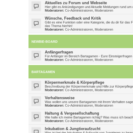
Aktuelles zu Forum und Webseite
Hier gibt es Ankündigungen und Aktuelle Meldungen rund um d
Moderatoren:
Co-Administratoren
,
Moderatoren
Wünsche, Feedback und Kritik
Gibt es eine Funktion oder eine Kategorie, die du dir für das
das Thema hierhin!
Moderatoren:
Co-Administratoren
,
Moderatoren
NEWBIE-BOARD
Anfängerfragen
Für Anfänger im Bereich Bartagamen - Eure Einsteigerfragen
Moderatoren:
Co-Administratoren
,
Moderatoren
BARTAGAMEN
Körpermerkmale & Körperpflege
Beschreibung der Körpermerkmale und Hilfe zur Körperpfleg
Moderatoren:
Co-Administratoren
,
Moderatoren
Verhaltensweise
Was wollen uns unsere Bartagamen mit ihrem Verhalten sag
Moderatoren:
Co-Administratoren
,
Moderatoren
Haltung & Vergesellschaftung
Wie halte ich meine Bartagamen richtig? Was muss ich beac
Moderatoren:
Co-Administratoren
,
Moderatoren
Inkubation & Jungtieraufzucht
Was ist bei der Inkubation & Aufzucht von Jungtieren zu bea