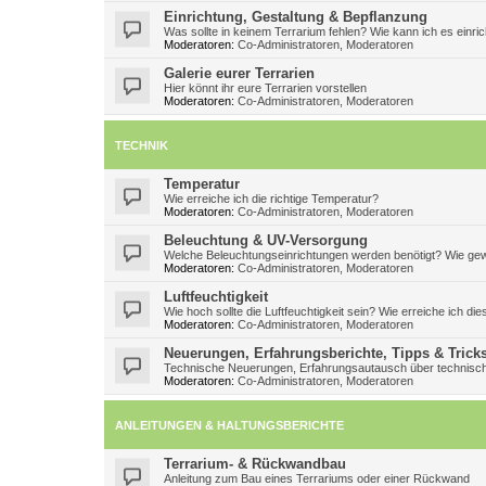
Einrichtung, Gestaltung & Bepflanzung
Was sollte in keinem Terrarium fehlen? Wie kann ich es einri
Moderatoren:
Co-Administratoren
,
Moderatoren
Galerie eurer Terrarien
Hier könnt ihr eure Terrarien vorstellen
Moderatoren:
Co-Administratoren
,
Moderatoren
TECHNIK
Temperatur
Wie erreiche ich die richtige Temperatur?
Moderatoren:
Co-Administratoren
,
Moderatoren
Beleuchtung & UV-Versorgung
Welche Beleuchtungseinrichtungen werden benötigt? Wie gew
Moderatoren:
Co-Administratoren
,
Moderatoren
Luftfeuchtigkeit
Wie hoch sollte die Luftfeuchtigkeit sein? Wie erreiche ich die
Moderatoren:
Co-Administratoren
,
Moderatoren
Neuerungen, Erfahrungsberichte, Tipps & Trick
Technische Neuerungen, Erfahrungsautausch über technisch
Moderatoren:
Co-Administratoren
,
Moderatoren
ANLEITUNGEN & HALTUNGSBERICHTE
Terrarium- & Rückwandbau
Anleitung zum Bau eines Terrariums oder einer Rückwand