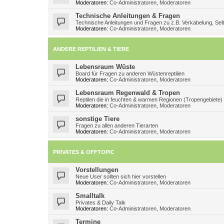
Moderatoren:
Co-Administratoren
,
Moderatoren
Technische Anleitungen & Fragen
Technische Anleitungen und Fragen zu z.B. Verkabelung, Selb
Moderatoren:
Co-Administratoren
,
Moderatoren
ANDERE REPTILIEN & TIERE
Lebensraum Wüste
Board für Fragen zu anderen Wüstenreptilien
Moderatoren:
Co-Administratoren
,
Moderatoren
Lebensraum Regenwald & Tropen
Reptilen die in feuchten & warmen Regionen (Tropengebiete)
Moderatoren:
Co-Administratoren
,
Moderatoren
sonstige Tiere
Fragen zu allen anderen Tierarten
Moderatoren:
Co-Administratoren
,
Moderatoren
PRIVATES & OFFTOPIC
Vorstellungen
Neue User sollten sich hier vorstellen
Moderatoren:
Co-Administratoren
,
Moderatoren
Smalltalk
Privates & Daily Talk
Moderatoren:
Co-Administratoren
,
Moderatoren
Termine