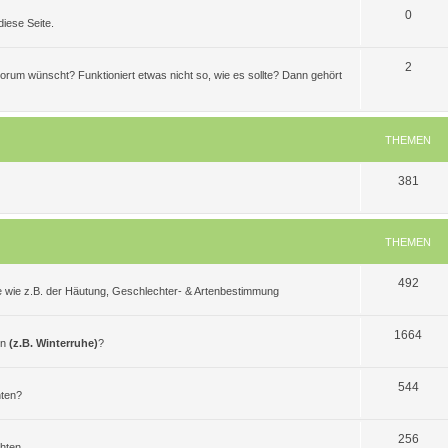
T
0
iese Seite.
h
e
T
2
 Forum wünscht? Funktioniert etwas nicht so, wie es sollte? Dann gehört
m
h
e
e
THEMEN
n
m
e
T
381
n
h
e
THEMEN
m
T
492
e
e wie z.B. der Häutung, Geschlechter- & Artenbestimmung
h
n
e
T
1664
en
(z.B. Winterruhe)
?
m
h
e
T
e
544
hten?
n
h
m
e
T
e
256
chten