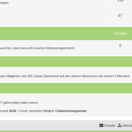
156
tungen
n
m
h
T
e
e
67
h
n
m
e
e
THEMEN
m
n
T
0
e
 tauschen, dann besucht unseren Kleinanzeigenmarkt.
h
n
e
m
e
htbare Mitglieder und 401 Gäste (basierend auf den aktiven Besuchern der letzten 5 Minuten)
n
 gleichzeitig online waren.
sgesamt
4142
• Unser neuestes Mitglied:
CelIampomegranate
Kontakt
Sitem