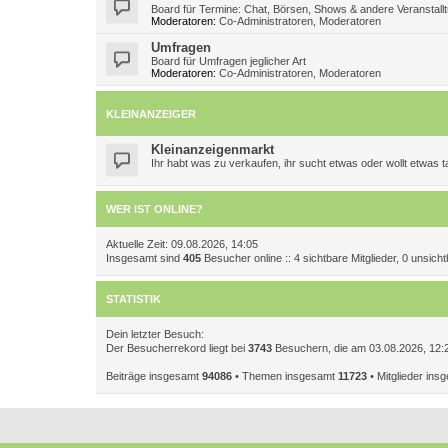
Board für Termine: Chat, Börsen, Shows & andere Veranstall
Moderatoren:
Co-Administratoren
,
Moderatoren
Umfragen
Board für Umfragen jeglicher Art
Moderatoren:
Co-Administratoren
,
Moderatoren
KLEINANZEIGER
Kleinanzeigenmarkt
Ihr habt was zu verkaufen, ihr sucht etwas oder wollt etwas
WER IST ONLINE?
Aktuelle Zeit: 09.08.2026, 14:05
Insgesamt sind
405
Besucher online :: 4 sichtbare Mitglieder, 0 unsic
STATISTIK
Dein letzter Besuch:
Der Besucherrekord liegt bei
3743
Besuchern, die am 03.08.2026, 12:27
Beiträge insgesamt
94086
• Themen insgesamt
11723
• Mitglieder in