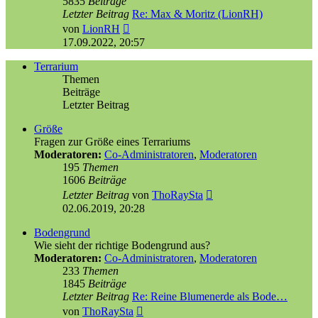
5835
Beiträge
Letzter Beitrag
Re: Max & Moritz (LionRH)
Neuester
von
LionRH
Beitrag
17.09.2022, 20:57
Terrarium
Themen
Beiträge
Letzter Beitrag
Größe
Fragen zur Größe eines Terrariums
Moderatoren:
Co-Administratoren
,
Moderatoren
195
Themen
1606
Beiträge
Neuester
Letzter Beitrag
von
ThoRaySta
Beitrag
02.06.2019, 20:28
Bodengrund
Wie sieht der richtige Bodengrund aus?
Moderatoren:
Co-Administratoren
,
Moderatoren
233
Themen
1845
Beiträge
Letzter Beitrag
Re: Reine Blumenerde als Bode…
Neuester
von
ThoRaySta