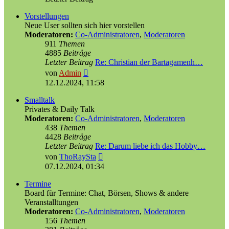
Vorstellungen
Neue User sollten sich hier vorstellen
Moderatoren:
Co-Administratoren
,
Moderatoren
911
Themen
4885
Beiträge
Letzter Beitrag
Re: Christian der Bartagamenh…
Neuester
von
Admin
Beitrag
12.12.2024, 11:58
Smalltalk
Privates & Daily Talk
Moderatoren:
Co-Administratoren
,
Moderatoren
438
Themen
4428
Beiträge
Letzter Beitrag
Re: Darum liebe ich das Hobby…
Neuester
von
ThoRaySta
Beitrag
07.12.2024, 01:34
Termine
Board für Termine: Chat, Börsen, Shows & andere
Veranstalltungen
Moderatoren:
Co-Administratoren
,
Moderatoren
156
Themen