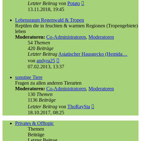
Neuester
Letzter Beitrag
von
Potato
Beitrag
13.11.2018, 19:45
Lebensraum Regenwald & Tropen
Reptilen die in feuchten & warmen Regionen (Tropengebiete)
leben
Moderatoren:
Co-Administratoren
,
Moderatoren
54
Themen
420
Beiträge
Letzter Beitrag
Asiatischer Hausgecko (Hemida…
Neuester
von
andyra25
Beitrag
07.02.2013, 13:37
sonstige Tiere
Fragen zu allen anderen Tierarten
Moderatoren:
Co-Administratoren
,
Moderatoren
130
Themen
1136
Beiträge
Neuester
Letzter Beitrag
von
ThoRaySta
Beitrag
18.10.2017, 08:25
Privates & Offtopic
Themen
Beiträge
Letzter Beitrag