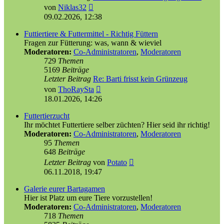
Neuester
von
Niklas32
Beitrag
09.02.2026, 12:38
Futtiertiere & Futtermittel - Richtig Füttern
Fragen zur Fütterung: was, wann & wieviel
Moderatoren:
Co-Administratoren
,
Moderatoren
729
Themen
5169
Beiträge
Letzter Beitrag
Re: Barti frisst kein Grünzeug
Neuester
von
ThoRaySta
Beitrag
18.01.2026, 14:26
Futtertierzucht
Ihr möchtet Futtertiere selber züchten? Hier seid ihr richtig!
Moderatoren:
Co-Administratoren
,
Moderatoren
95
Themen
648
Beiträge
Neuester
Letzter Beitrag
von
Potato
Beitrag
06.11.2018, 19:47
Galerie eurer Bartagamen
Hier ist Platz um eure Tiere vorzustellen!
Moderatoren:
Co-Administratoren
,
Moderatoren
718
Themen