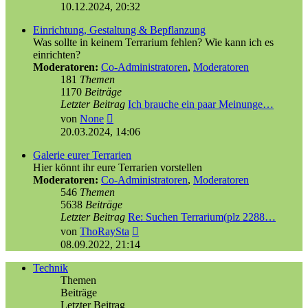
Beitrag
10.12.2024, 20:32
Einrichtung, Gestaltung & Bepflanzung
Was sollte in keinem Terrarium fehlen? Wie kann ich es
einrichten?
Moderatoren:
Co-Administratoren
,
Moderatoren
181
Themen
1170
Beiträge
Letzter Beitrag
Ich brauche ein paar Meinunge…
Neuester
von
None
Beitrag
20.03.2024, 14:06
Galerie eurer Terrarien
Hier könnt ihr eure Terrarien vorstellen
Moderatoren:
Co-Administratoren
,
Moderatoren
546
Themen
5638
Beiträge
Letzter Beitrag
Re: Suchen Terrarium(plz 2288…
Neuester
von
ThoRaySta
Beitrag
08.09.2022, 21:14
Technik
Themen
Beiträge
Letzter Beitrag