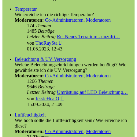
Temperatur
Wie erreiche ich die richtige Temperatur?
Moderatoren:
Co-Administratoren
,
Moderatoren
174
Themen
1485
Beiträge
Letzter Beitrag
Re: Neues Terrarium - unzufri…
Neuester
von
ThoRaySta
Beitrag
01.05.2023, 12:43
Beleuchtung & UV-Versorgung
Welche Beleuchtungseinrichtungen werden benötigt? Wie
gewährleiste ich die UV-Versorgung?
Moderatoren:
Co-Administratoren
,
Moderatoren
1266
Themen
9646
Beiträge
Letzter Beitrag
Umrüstung auf LED-Beleuchtung…
Neuester
von
JessieHeatO
Beitrag
15.09.2024, 21:49
Luftfeuchtigkeit
Wie hoch sollte die Luftfeuchtigkeit sein? Wie erreiche ich
diese?
Moderatoren:
Co-Administratoren
,
Moderatoren
71
Themen