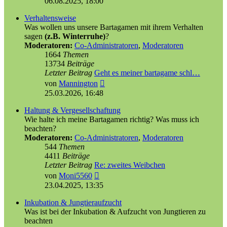
06.08.2025, 18:00
Verhaltensweise
Was wollen uns unsere Bartagamen mit ihrem Verhalten
sagen
(z.B. Winterruhe)
?
Moderatoren:
Co-Administratoren
,
Moderatoren
1664
Themen
13734
Beiträge
Letzter Beitrag
Geht es meiner bartagame schl…
Neuester
von
Mannington
Beitrag
25.03.2026, 16:48
Haltung & Vergesellschaftung
Wie halte ich meine Bartagamen richtig? Was muss ich
beachten?
Moderatoren:
Co-Administratoren
,
Moderatoren
544
Themen
4411
Beiträge
Letzter Beitrag
Re: zweites Weibchen
Neuester
von
Moni5560
Beitrag
23.04.2025, 13:35
Inkubation & Jungtieraufzucht
Was ist bei der Inkubation & Aufzucht von Jungtieren zu
beachten