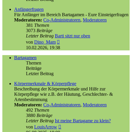
Anfängerfragen
Für Anfänger im Bereich Bartagamen - Eure Einsteigerfragen
Moderatoren:
Co-Administratoren
,
Moderatoren
381
Themen
3073
Beiträge
Letzter Beitrag
Barti sitzt nur oben
Neuester
von
Dino_Mam
Beitrag
10.02.2026, 19:38
Bartagamen
Themen
Beiträge
Letzter Beitrag
Körpermerkmale & Körperpflege
Beschreibung der Körpermerkmale und Hilfe zur
Körperpflege wie z.B. der Häutung, Geschlechter- &
Artenbestimmung
Moderatoren:
Co-Administratoren
,
Moderatoren
492
Themen
3880
Beiträge
Letzter Beitrag
Ist meine Bartagame zu klein?
Neuester
von
LouisArrow
Beitrag