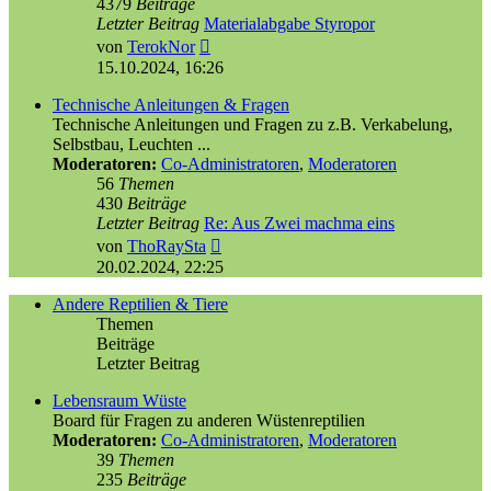
4379
Beiträge
Letzter Beitrag
Materialabgabe Styropor
Neuester
von
TerokNor
Beitrag
15.10.2024, 16:26
Technische Anleitungen & Fragen
Technische Anleitungen und Fragen zu z.B. Verkabelung,
Selbstbau, Leuchten ...
Moderatoren:
Co-Administratoren
,
Moderatoren
56
Themen
430
Beiträge
Letzter Beitrag
Re: Aus Zwei machma eins
Neuester
von
ThoRaySta
Beitrag
20.02.2024, 22:25
Andere Reptilien & Tiere
Themen
Beiträge
Letzter Beitrag
Lebensraum Wüste
Board für Fragen zu anderen Wüstenreptilien
Moderatoren:
Co-Administratoren
,
Moderatoren
39
Themen
235
Beiträge