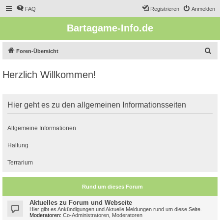
FAQ
Registrieren
Anmelden
Bartagame-Info.de
S
Foren-Übersicht
u
Herzlich Willkommen!
c
h
e
Hier geht es zu den allgemeinen Informationsseiten
Allgemeine Informationen
Haltung
Terrarium
Rund um dieses Forum
Aktuelles zu Forum und Webseite
Hier gibt es Ankündigungen und Aktuelle Meldungen rund um diese Seite.
Moderatoren:
Co-Administratoren
,
Moderatoren