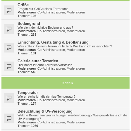
Größe
Fragen zur Größe eines Terrariums
Moderatoren:
Co-Administratoren
,
Moderatoren
Themen:
195
Bodengrund
Wie sieht der richtige Bodengrund aus?
Moderatoren:
Co-Administratoren
,
Moderatoren
Themen:
233
Einrichtung, Gestaltung & Bepflanzung
Was sollte in keinem Terrarium fehlen? Wie kann ich es einrichten?
Moderatoren:
Co-Administratoren
,
Moderatoren
Themen:
181
Galerie eurer Terrarien
Hier könnt ihr eure Terrarien vorstellen
Moderatoren:
Co-Administratoren
,
Moderatoren
Themen:
546
Technik
Temperatur
Wie erreiche ich die richtige Temperatur?
Moderatoren:
Co-Administratoren
,
Moderatoren
Themen:
174
Beleuchtung & UV-Versorgung
Welche Beleuchtungseinrichtungen werden benötigt? Wie gewährleiste ich die
UV-Versorgung?
Moderatoren:
Co-Administratoren
,
Moderatoren
Themen:
1266