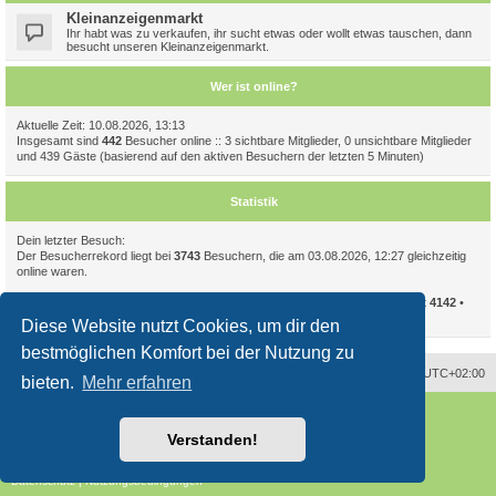
Kleinanzeigenmarkt
Ihr habt was zu verkaufen, ihr sucht etwas oder wollt etwas tauschen, dann
besucht unseren Kleinanzeigenmarkt.
Wer ist online?
Aktuelle Zeit: 10.08.2026, 13:13
Insgesamt sind
442
Besucher online :: 3 sichtbare Mitglieder, 0 unsichtbare Mitglieder
und 439 Gäste (basierend auf den aktiven Besuchern der letzten 5 Minuten)
Statistik
Dein letzter Besuch:
Der Besucherrekord liegt bei
3743
Besuchern, die am 03.08.2026, 12:27 gleichzeitig
online waren.
Beiträge insgesamt
94086
• Themen insgesamt
11723
• Mitglieder insgesamt
4142
•
Unser neuestes Mitglied:
CelIampomegranate
Diese Website nutzt Cookies, um dir den
bestmöglichen Komfort bei der Nutzung zu
Alle Zeiten sind
UTC+02:00
bieten.
Mehr erfahren
Powered by
phpBB
® Forum Software © phpBB Limited
Deutsche Übersetzung durch
phpBB.de
Verstanden!
Style
proflat
von ©
Mazeltof
2017
phpBB SiteMaker
Datenschutz
|
Nutzungsbedingungen