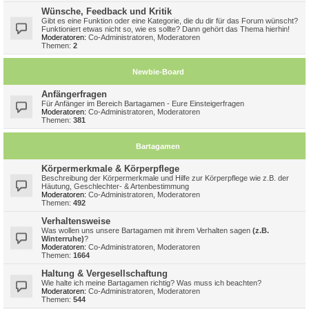
Wünsche, Feedback und Kritik
Gibt es eine Funktion oder eine Kategorie, die du dir für das Forum wünscht?
Funktioniert etwas nicht so, wie es sollte? Dann gehört das Thema hierhin!
Moderatoren:
Co-Administratoren
,
Moderatoren
Themen:
2
Newbie-Board
Anfängerfragen
Für Anfänger im Bereich Bartagamen - Eure Einsteigerfragen
Moderatoren:
Co-Administratoren
,
Moderatoren
Themen:
381
Bartagamen
Körpermerkmale & Körperpflege
Beschreibung der Körpermerkmale und Hilfe zur Körperpflege wie z.B. der
Häutung, Geschlechter- & Artenbestimmung
Moderatoren:
Co-Administratoren
,
Moderatoren
Themen:
492
Verhaltensweise
Was wollen uns unsere Bartagamen mit ihrem Verhalten sagen
(z.B.
Winterruhe)
?
Moderatoren:
Co-Administratoren
,
Moderatoren
Themen:
1664
Haltung & Vergesellschaftung
Wie halte ich meine Bartagamen richtig? Was muss ich beachten?
Moderatoren:
Co-Administratoren
,
Moderatoren
Themen:
544