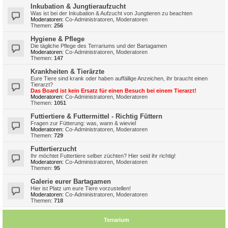
Inkubation & Jungtieraufzucht
Was ist bei der Inkubation & Aufzucht von Jungtieren zu beachten
Moderatoren:
Co-Administratoren
,
Moderatoren
Themen:
256
Hygiene & Pflege
Die tägliche Pflege des Terrariums und der Bartagamen
Moderatoren:
Co-Administratoren
,
Moderatoren
Themen:
147
Krankheiten & Tierärzte
Eure Tiere sind krank oder haben auffällige Anzeichen, ihr braucht einen
Tierarzt?
Das Board ist kein Ersatz für einen Besuch bei einem Tierarzt!
Moderatoren:
Co-Administratoren
,
Moderatoren
Themen:
1051
Futtiertiere & Futtermittel - Richtig Füttern
Fragen zur Fütterung: was, wann & wieviel
Moderatoren:
Co-Administratoren
,
Moderatoren
Themen:
729
Futtertierzucht
Ihr möchtet Futtertiere selber züchten? Hier seid ihr richtig!
Moderatoren:
Co-Administratoren
,
Moderatoren
Themen:
95
Galerie eurer Bartagamen
Hier ist Platz um eure Tiere vorzustellen!
Moderatoren:
Co-Administratoren
,
Moderatoren
Themen:
718
Terrarium