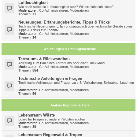
Luftfeuchtigkeit
Wie hoch sollte die Luftfeuchtigkeit sein? Wie erreiche ich diese?
Moderatoren:
Co-Administratoren
,
Moderatoren
Themen:
71
Neuerungen, Erfahrungsberichte, Tipps & Tricks
Technische Neuerungen, Erfahrungsautausch über technische Geräte sowie
Tipps & Tricks zur Technik
Moderatoren:
Co-Administratoren
,
Moderatoren
Themen:
14
Anleitungen & Haltungsberichte
Terrarium- & Rückwandbau
Anleitung zum Bau eines Terrariums oder einer Rückwand
Moderatoren:
Co-Administratoren
,
Moderatoren
Themen:
554
Technische Anleitungen & Fragen
Technische Anleitungen und Fragen zu z.B. Verkabelung, Selbstbau, Leuchten
...
Moderatoren:
Co-Administratoren
,
Moderatoren
Themen:
56
Andere Reptilien & Tiere
Lebensraum Wüste
Board für Fragen zu anderen Wüstenreptilien
Moderatoren:
Co-Administratoren
,
Moderatoren
Themen:
39
Lebensraum Regenwald & Tropen