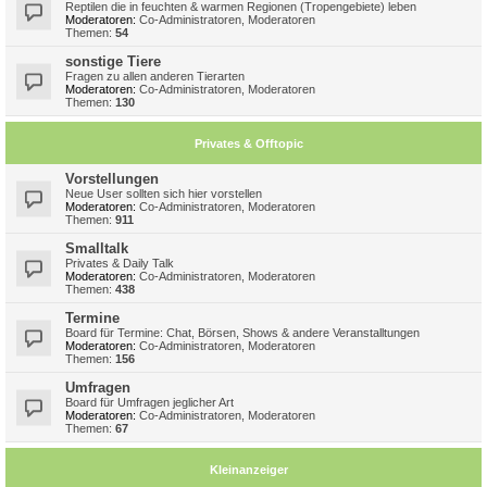
Reptilen die in feuchten & warmen Regionen (Tropengebiete) leben
Moderatoren:
Co-Administratoren
,
Moderatoren
Themen:
54
sonstige Tiere
Fragen zu allen anderen Tierarten
Moderatoren:
Co-Administratoren
,
Moderatoren
Themen:
130
Privates & Offtopic
Vorstellungen
Neue User sollten sich hier vorstellen
Moderatoren:
Co-Administratoren
,
Moderatoren
Themen:
911
Smalltalk
Privates & Daily Talk
Moderatoren:
Co-Administratoren
,
Moderatoren
Themen:
438
Termine
Board für Termine: Chat, Börsen, Shows & andere Veranstalltungen
Moderatoren:
Co-Administratoren
,
Moderatoren
Themen:
156
Umfragen
Board für Umfragen jeglicher Art
Moderatoren:
Co-Administratoren
,
Moderatoren
Themen:
67
Kleinanzeiger