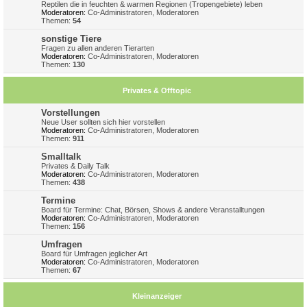
Reptilen die in feuchten & warmen Regionen (Tropengebiete) leben
Moderatoren:
Co-Administratoren
,
Moderatoren
Themen:
54
sonstige Tiere
Fragen zu allen anderen Tierarten
Moderatoren:
Co-Administratoren
,
Moderatoren
Themen:
130
Privates & Offtopic
Vorstellungen
Neue User sollten sich hier vorstellen
Moderatoren:
Co-Administratoren
,
Moderatoren
Themen:
911
Smalltalk
Privates & Daily Talk
Moderatoren:
Co-Administratoren
,
Moderatoren
Themen:
438
Termine
Board für Termine: Chat, Börsen, Shows & andere Veranstalltungen
Moderatoren:
Co-Administratoren
,
Moderatoren
Themen:
156
Umfragen
Board für Umfragen jeglicher Art
Moderatoren:
Co-Administratoren
,
Moderatoren
Themen:
67
Kleinanzeiger