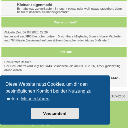
Kleinanzeigenmarkt
Ihr habt was zu verkaufen, ihr sucht etwas oder wollt etwas tauschen, dann
besucht unseren Kleinanzeigenmarkt.
Wer ist online?
Aktuelle Zeit: 07.08.2026, 22:26
Insgesamt sind
803
Besucher online :: 5 sichtbare Mitglieder, 0 unsichtbare Mitglieder
und 798 Gäste (basierend auf den aktiven Besuchern der letzten 5 Minuten)
Statistik
Dein letzter Besuch:
Der Besucherrekord liegt bei
3743
Besuchern, die am 03.08.2026, 12:27 gleichzeitig
online waren.
Beiträge insgesamt
94086
• Themen insgesamt
11723
• Mitglieder insgesamt
4142
•
Unser neuestes Mitglied:
CelIampomegranate
Diese Website nutzt Cookies, um dir den
bestmöglichen Komfort bei der Nutzung zu
Alle Zeiten sind
UTC+02:00
bieten.
Mehr erfahren
Powered by
phpBB
® Forum Software © phpBB Limited
Deutsche Übersetzung durch
phpBB.de
Verstanden!
Style
proflat
von ©
Mazeltof
2017
phpBB SiteMaker
Datenschutz
|
Nutzungsbedingungen