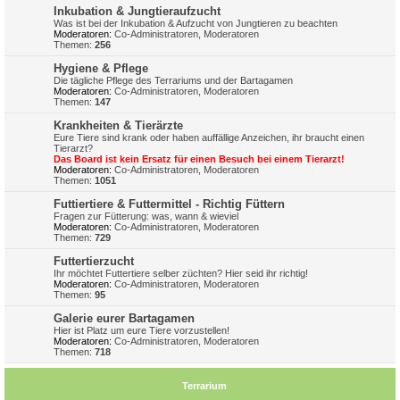
Inkubation & Jungtieraufzucht
Was ist bei der Inkubation & Aufzucht von Jungtieren zu beachten
Moderatoren:
Co-Administratoren
,
Moderatoren
Themen:
256
Hygiene & Pflege
Die tägliche Pflege des Terrariums und der Bartagamen
Moderatoren:
Co-Administratoren
,
Moderatoren
Themen:
147
Krankheiten & Tierärzte
Eure Tiere sind krank oder haben auffällige Anzeichen, ihr braucht einen
Tierarzt?
Das Board ist kein Ersatz für einen Besuch bei einem Tierarzt!
Moderatoren:
Co-Administratoren
,
Moderatoren
Themen:
1051
Futtiertiere & Futtermittel - Richtig Füttern
Fragen zur Fütterung: was, wann & wieviel
Moderatoren:
Co-Administratoren
,
Moderatoren
Themen:
729
Futtertierzucht
Ihr möchtet Futtertiere selber züchten? Hier seid ihr richtig!
Moderatoren:
Co-Administratoren
,
Moderatoren
Themen:
95
Galerie eurer Bartagamen
Hier ist Platz um eure Tiere vorzustellen!
Moderatoren:
Co-Administratoren
,
Moderatoren
Themen:
718
Terrarium