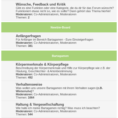
Wünsche, Feedback und Kritik
Gibt es eine Funktion oder eine Kategorie, die du dir für das Forum wünscht?
Funktioniert etwas nicht so, wie es sollte? Dann gehört das Thema hierhin!
Moderatoren:
Co-Administratoren
,
Moderatoren
Themen:
2
Newbie-Board
Anfängerfragen
Für Anfänger im Bereich Bartagamen - Eure Einsteigerfragen
Moderatoren:
Co-Administratoren
,
Moderatoren
Themen:
381
Bartagamen
Körpermerkmale & Körperpflege
Beschreibung der Körpermerkmale und Hilfe zur Körperpflege wie z.B. der
Häutung, Geschlechter- & Artenbestimmung
Moderatoren:
Co-Administratoren
,
Moderatoren
Themen:
492
Verhaltensweise
Was wollen uns unsere Bartagamen mit ihrem Verhalten sagen
(z.B.
Winterruhe)
?
Moderatoren:
Co-Administratoren
,
Moderatoren
Themen:
1664
Haltung & Vergesellschaftung
Wie halte ich meine Bartagamen richtig? Was muss ich beachten?
Moderatoren:
Co-Administratoren
,
Moderatoren
Themen:
544