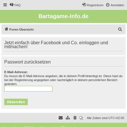
FAQ
Registrieren
Anmelden
Bartagame-Info.de
S
Foren-Übersicht
u
Jetzt einfach über Facebook und Co. einloggen und
c
mitmachen!
h
e
Passwort zurücksetzen
E-Mail-Adresse:
Du musst die E-Mail-Adresse angeben, die in deinem Profil hinterlegt ist. Diese hast du
bei der Registrierung angegeben oder nachträglich in deinem persönlichen Bereich
geändert.
Alle Zeiten sind
UTC+02:00