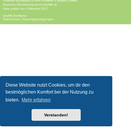
Powered by
phpBB
® Forum Software © phpBB Limited
Deutsche Übersetzung durch
phpBB.de
Style
proflat
von ©
Mazeltof
2017
phpBB SiteMaker
Datenschutz
|
Nutzungsbedingungen
Diese Website nutzt Cookies, um dir den
bestmöglichen Komfort bei der Nutzung zu
bieten.
Mehr erfahren
Verstanden!