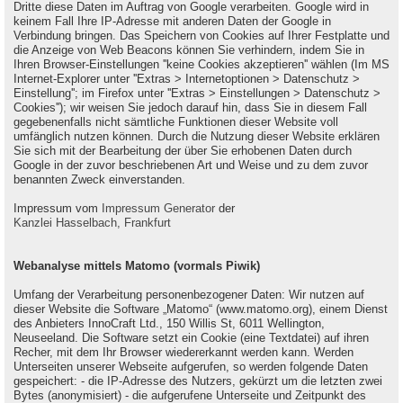
Dritte diese Daten im Auftrag von Google verarbeiten. Google wird in
keinem Fall Ihre IP-Adresse mit anderen Daten der Google in
Verbindung bringen. Das Speichern von Cookies auf Ihrer Festplatte und
die Anzeige von Web Beacons können Sie verhindern, indem Sie in
Ihren Browser-Einstellungen ''keine Cookies akzeptieren'' wählen (Im MS
Internet-Explorer unter ''Extras > Internetoptionen > Datenschutz >
Einstellung''; im Firefox unter ''Extras > Einstellungen > Datenschutz >
Cookies''); wir weisen Sie jedoch darauf hin, dass Sie in diesem Fall
gegebenenfalls nicht sämtliche Funktionen dieser Website voll
umfänglich nutzen können. Durch die Nutzung dieser Website erklären
Sie sich mit der Bearbeitung der über Sie erhobenen Daten durch
Google in der zuvor beschriebenen Art und Weise und zu dem zuvor
benannten Zweck einverstanden.
Impressum vom
Impressum Generator
der
Kanzlei Hasselbach, Frankfurt
Webanalyse mittels Matomo (vormals Piwik)
Umfang der Verarbeitung personenbezogener Daten: Wir nutzen auf
dieser Website die Software „Matomo“ (www.matomo.org), einem Dienst
des Anbieters InnoCraft Ltd., 150 Willis St, 6011 Wellington,
Neuseeland. Die Software setzt ein Cookie (eine Textdatei) auf ihren
Recher, mit dem Ihr Browser wiedererkannt werden kann. Werden
Unterseiten unserer Webseite aufgerufen, so werden folgende Daten
gespeichert: - die IP-Adresse des Nutzers, gekürzt um die letzten zwei
Bytes (anonymisiert) - die aufgerufene Unterseite und Zeitpunkt des