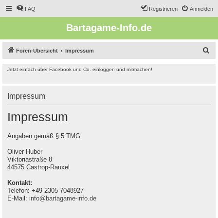
FAQ
Registrieren
Anmelden
Bartagame-Info.de
S
Foren-Übersicht
Impressum
u
Jetzt einfach über Facebook und Co. einloggen und mitmachen!
c
h
Impressum
e
Impressum
Angaben gemäß § 5 TMG
Oliver Huber
Viktoriastraße 8
44575 Castrop-Rauxel
Kontakt:
Telefon: +49 2305 7048927
E-Mail:
info@bartagame-info.de