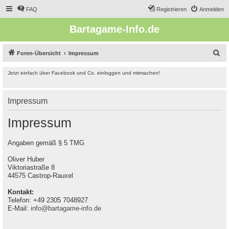
FAQ
Registrieren
Anmelden
Bartagame-Info.de
S
Foren-Übersicht
Impressum
u
Jetzt einfach über Facebook und Co. einloggen und mitmachen!
c
h
Impressum
e
Impressum
Angaben gemäß § 5 TMG
Oliver Huber
Viktoriastraße 8
44575 Castrop-Rauxel
Kontakt:
Telefon: +49 2305 7048927
E-Mail:
info@bartagame-info.de