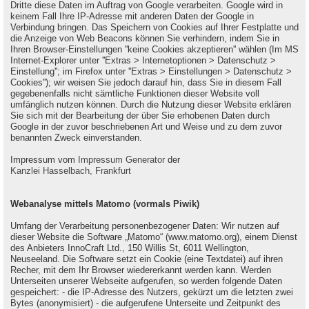
Dritte diese Daten im Auftrag von Google verarbeiten. Google wird in
keinem Fall Ihre IP-Adresse mit anderen Daten der Google in
Verbindung bringen. Das Speichern von Cookies auf Ihrer Festplatte und
die Anzeige von Web Beacons können Sie verhindern, indem Sie in
Ihren Browser-Einstellungen ''keine Cookies akzeptieren'' wählen (Im MS
Internet-Explorer unter ''Extras > Internetoptionen > Datenschutz >
Einstellung''; im Firefox unter ''Extras > Einstellungen > Datenschutz >
Cookies''); wir weisen Sie jedoch darauf hin, dass Sie in diesem Fall
gegebenenfalls nicht sämtliche Funktionen dieser Website voll
umfänglich nutzen können. Durch die Nutzung dieser Website erklären
Sie sich mit der Bearbeitung der über Sie erhobenen Daten durch
Google in der zuvor beschriebenen Art und Weise und zu dem zuvor
benannten Zweck einverstanden.
Impressum vom
Impressum Generator
der
Kanzlei Hasselbach, Frankfurt
Webanalyse mittels Matomo (vormals Piwik)
Umfang der Verarbeitung personenbezogener Daten: Wir nutzen auf
dieser Website die Software „Matomo“ (www.matomo.org), einem Dienst
des Anbieters InnoCraft Ltd., 150 Willis St, 6011 Wellington,
Neuseeland. Die Software setzt ein Cookie (eine Textdatei) auf ihren
Recher, mit dem Ihr Browser wiedererkannt werden kann. Werden
Unterseiten unserer Webseite aufgerufen, so werden folgende Daten
gespeichert: - die IP-Adresse des Nutzers, gekürzt um die letzten zwei
Bytes (anonymisiert) - die aufgerufene Unterseite und Zeitpunkt des